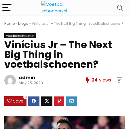
Home
»
blogs
»
Vinícius Jr – The Next Big Thing in voetbalschoenen?
voetbalschoenen
Vinícius Jr – The Next
Big Thing in
voetbalschoenen?
admin
24
Views
May 25, 2023
0
Save