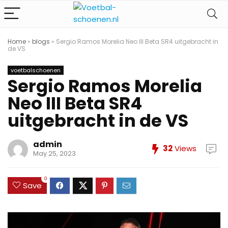
Home
»
blogs
»
Sergio Ramos Morelia Neo III Beta SR4 uitgebracht in
de VS
voetbalschoenen
Sergio Ramos Morelia
Neo III Beta SR4
uitgebracht in de VS
admin
32
Views
May 25, 2023
0
Save