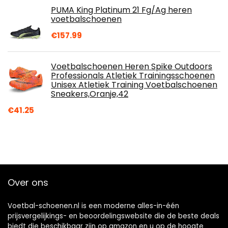
PUMA King Platinum 21 Fg/Ag heren
voetbalschoenen
€
157.99
Voetbalschoenen Heren Spike Outdoors
Professionals Atletiek Trainingsschoenen
Unisex Atletiek Training Voetbalschoenen
Sneakers,Oranje,42
€
41.25
Over ons
Voetbal-schoenen.nl is een moderne alles-in-één
prijsvergelijkings- en beoordelingswebsite die de beste deals
biedt die beschikbaar zijn op amazon en u op de hoogte