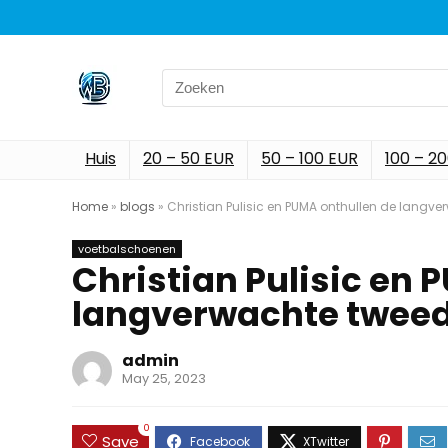
Search
for:
Huis
20 – 50 EUR
50 – 100 EUR
100 – 2
Home
»
blogs
»
Christian Pulisic en PUMA onthullen de langve
voetbalschoenen
Christian Pulisic en 
langverwachte tweed
admin
May 25, 2023
0
Save