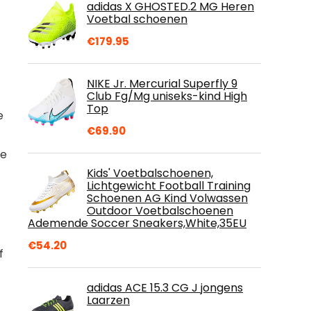
adidas X GHOSTED.2 MG Heren
Voetbal schoenen
€
179.95
NIKE Jr. Mercurial Superfly 9
Club Fg/Mg uniseks-kind High
Top
e
€
69.90
ie
Kids' Voetbalschoenen,
Lichtgewicht Football Training
Schoenen AG Kind Volwassen
Outdoor Voetbalschoenen
Ademende Soccer Sneakers,White,35EU
€
54.20
f
adidas ACE 15.3 CG J jongens
Laarzen