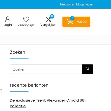
Nieuws en blogs lezen
0
0
€
0.00
Login
Vergelijken
verlanglijst
Zoeken
recente berichten
De exclusieve Trent Alexander-Arnold 66-
collectie