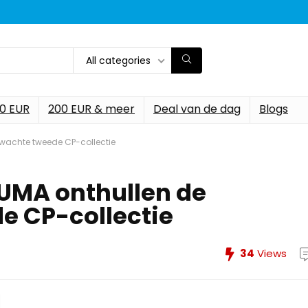
All categories
00 EUR
200 EUR & meer
Deal van de dag
Blogs
rwachte tweede CP-collectie
PUMA onthullen de
e CP-collectie
34
Views