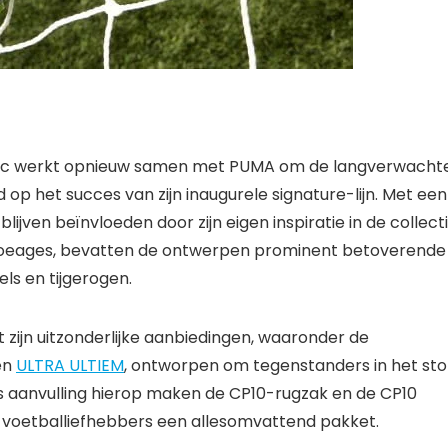
lisic werkt opnieuw samen met PUMA om de langverwacht
p het succes van zijn inaugurele signature-lijn. Met een
 blijven beïnvloeden door zijn eigen inspiratie in de collect
atoeages, bevatten de ontwerpen prominent betoverende
ls en tijgerogen.
zijn uitzonderlijke aanbiedingen, waaronder de
en
ULTRA ULTIEM
, ontworpen om tegenstanders in het sto
 Als aanvulling hierop maken de CP10-rugzak en de CP10
 voetballiefhebbers een allesomvattend pakket.