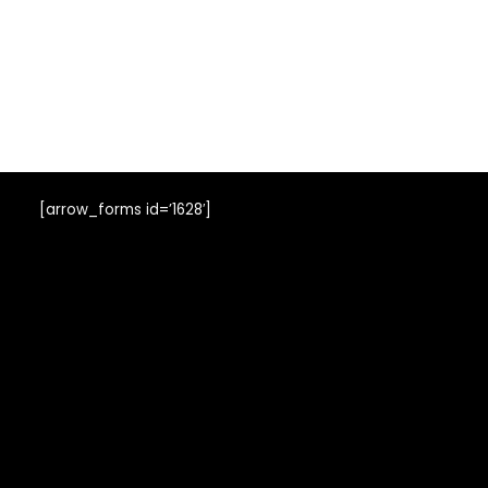
[arrow_forms id=’1628′]