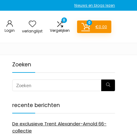
Nieuws en blogs lezen
0
0
€
0.00
Login
Vergelijken
verlanglijst
Zoeken
recente berichten
De exclusieve Trent Alexander-Arnold 66-
collectie