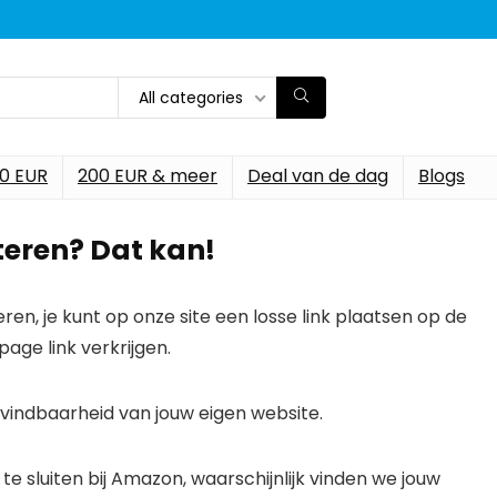
All categories
00 EUR
200 EUR & meer
Deal van de dag
Blogs
rteren? Dat kan!
n, je kunt op onze site een losse link plaatsen op de
age link verkrijgen.
e vindbaarheid van jouw eigen website.
 te sluiten bij Amazon, waarschijnlijk vinden we jouw