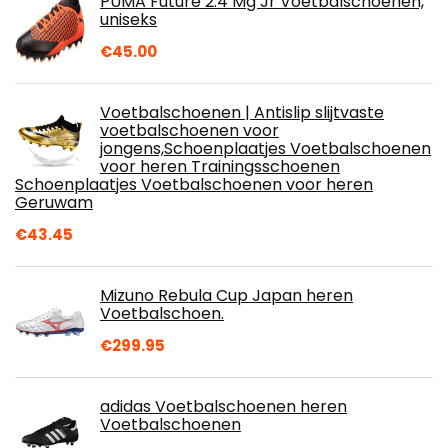
PUMA Future 2.4 Mg Jr Voetbalschoenen,
uniseks
€
45.00
Voetbalschoenen | Antislip slijtvaste
voetbalschoenen voor
jongens,Schoenplaatjes Voetbalschoenen
voor heren Trainingsschoenen
Schoenplaatjes Voetbalschoenen voor heren
Geruwam
€
43.45
Mizuno Rebula Cup Japan heren
Voetbalschoen.
€
299.95
adidas Voetbalschoenen heren
Voetbalschoenen