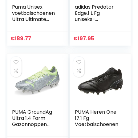
Puma Unisex
adidas Predator
voetbalschoenen
Edge.1 L Fg
Ultra Ultimate
uniseks-
MxSG 107212 Puma
volwassene
Black-Puma White
Sneaker
€
189.77
€
197.95
PUMA GroundAg
PUMA Heren One
Ultra 1.4 Farm
17.1 Fg
Gazonnoppen
Voetbalschoenen
Voetbalnoppen –
Zilver Metallic