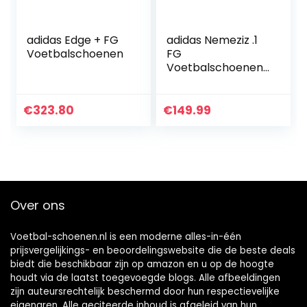
adidas Edge + FG
adidas Nemeziz .1
Voetbalschoenen
FG
Voetbalschoenen
voor heren
€
323.80
€
149.99
Over ons
Voetbal-schoenen.nl is een moderne alles-in-één
prijsvergelijkings- en beoordelingswebsite die de beste deals
biedt die beschikbaar zijn op amazon en u op de hoogte
houdt via de laatst toegevoegde blogs. Alle afbeeldingen
zijn auteursrechtelijk beschermd door hun respectievelijke
eigenaren. Alle geciteerde inhoud is afgeleid van hun