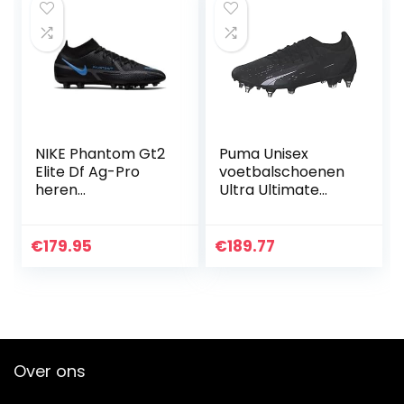
NIKE Phantom Gt2
Puma Unisex
Elite Df Ag-Pro
voetbalschoenen
heren
Ultra Ultimate
Voetbalschoen
MxSG 107212 Puma
Black-Puma White
€
179.95
€
189.77
Over ons