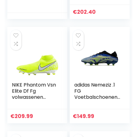
grond
voetbalschoen
€
202.40
NIKE Phantom Vsn
adidas Nemeziz .1
Elite Df Fg
FG
volwassenen
Voetbalschoenen
Fitnessschoenen.
voor heren
€
209.99
€
149.99