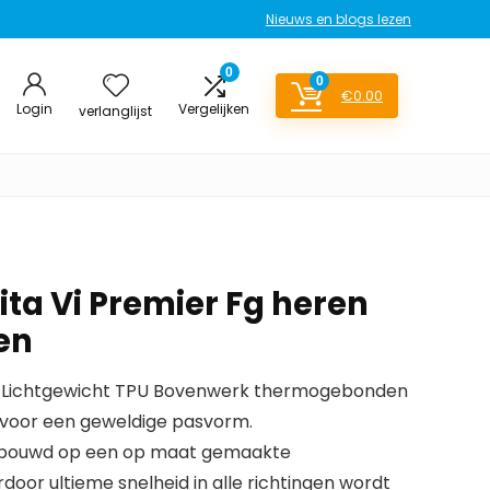
Nieuws en blogs lezen
0
0
€
0.00
Login
Vergelijken
verlanglijst
ta Vi Premier Fg heren
en
: Lichtgewicht TPU Bovenwerk thermogebonden
 voor een geweldige pasvorm.
ebouwd op een op maat gemaakte
oor ultieme snelheid in alle richtingen wordt