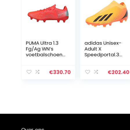
PUMA Ultra 1.3
adidas Unisex-
Fg/Ag WN’s
Adult X
voetbalschoen
Speedportal.3
voor dames
Laceless stevige
grond
voetbalschoen
€
330.70
€
202.40
Over ons