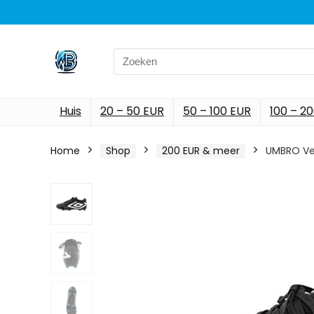
Search
for:
Huis
20 – 50 EUR
50 – 100 EUR
100 – 2
Home
Shop
200 EUR & meer
UMBRO Vel