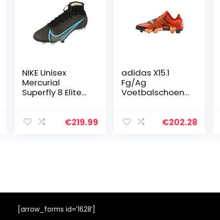
NIKE Unisex
adidas X15.1
Mercurial
Fg/Ag
Superfly 8 Elite
Voetbalschoene
Fg
n voor heren
Voetbalschoene
n
€
219.99
€
202.28
[arrow_forms id=’1628′]