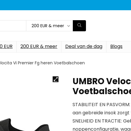
200 EUR & meer
00 EUR
200 EUR & meer
Deal van de dag
Blogs
ocita Vi Premier Fg heren Voetbalschoen
UMBRO Veloci
Voetbalscho
STABILITEIT EN PASVORM
aan gebreide insok zorgt
SNELHEID EN TRACTIE: G
noppenconfiguratie, waard