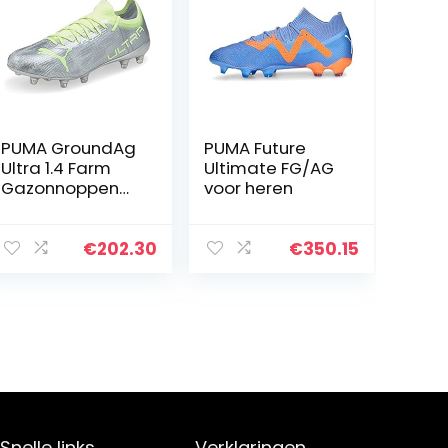
PUMA GroundAg
PUMA Future
Ultra 1.4 Farm
Ultimate FG/AG
Gazonnoppen
voor heren
Voetbalnoppen
– Zilver Metallic
€
202.30
€
350.15
Snelle links
Verklaringen