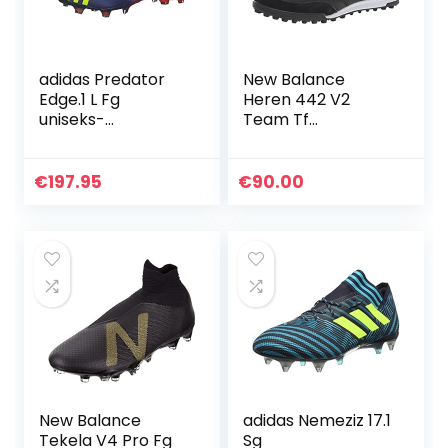
adidas Predator
New Balance
Edge.1 L Fg
Heren 442 V2
uniseks-
Team Tf
volwassene
Voetbalschoen
Sneaker
€
197.95
€
90.00
New Balance
adidas Nemeziz 17.1
Tekela V4 Pro Fg
Sg