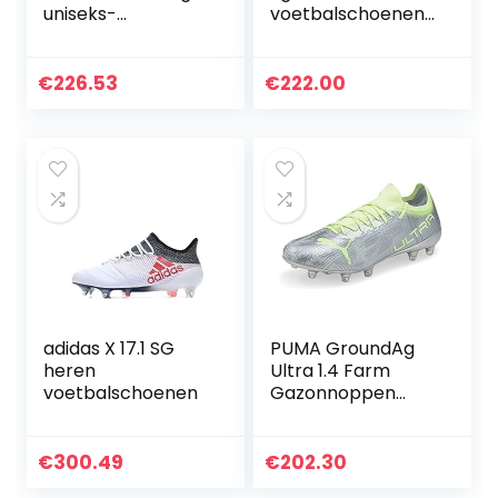
uniseks-
voetbalschoenen
volwassene
voor heren
Voetbalschoen
€
226.53
€
222.00
adidas X 17.1 SG
PUMA GroundAg
heren
Ultra 1.4 Farm
voetbalschoenen
Gazonnoppen
Voetbalnoppen –
Zilver Metallic
€
300.49
€
202.30