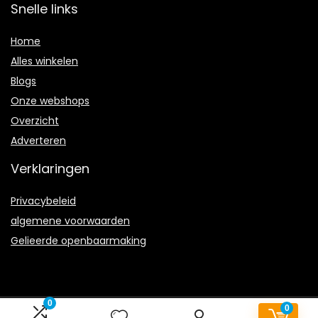
Snelle links
Home
Alles winkelen
Blogs
Onze webshops
Overzicht
Adverteren
Verklaringen
Privacybeleid
algemene voorwaarden
Gelieerde openbaarmaking
0
0
2023 © Voetbal-schoenen.nl Alle rechten voorbehouden