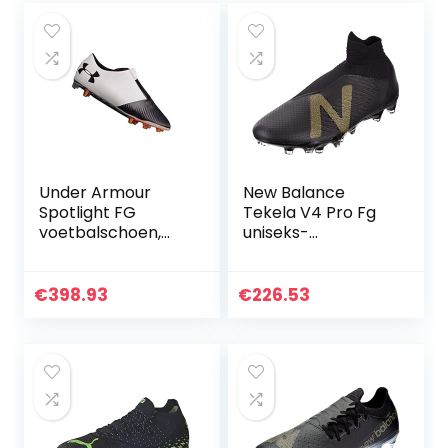
Under Armour
New Balance
Spotlight FG
Tekela V4 Pro Fg
voetbalschoen,
uniseks-
zwart/wit
volwassene
Voetbalschoen
€
398.93
€
226.53