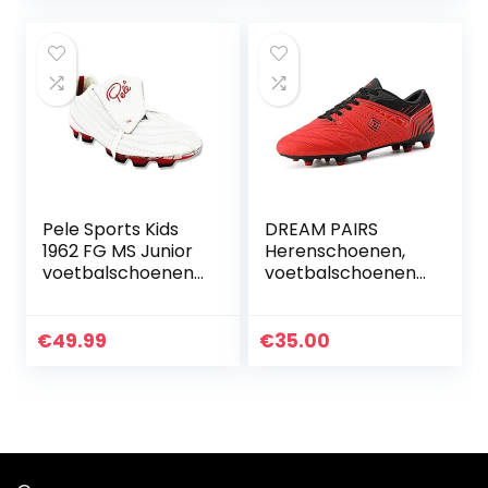
Voetbalschoen
Outdoor
Professionele
Trainingsschoenen
Soccer Schoenen
28-38
Pele Sports Kids
DREAM PAIRS
1962 FG MS Junior
Herenschoenen,
voetbalschoenen
voetbalschoenen,
voor kinderen
voetbalschoenen
€
49.99
€
35.00