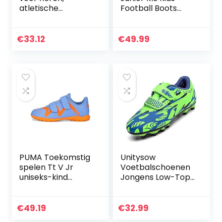
atletische
Football Boots
voetbalschoenen
Voetbalschoenen
voor buiten op
voor kinderen
vaste grond
€
33.12
€
49.99
PUMA Toekomstig
Unitysow
spelen Tt V Jr
Voetbalschoenen
uniseks-kind
Jongens Low-Top
Voetbalschoen
Spikes
Voetbalschoenen
Kinderen Teenage
€
49.19
€
32.99
FG/AG