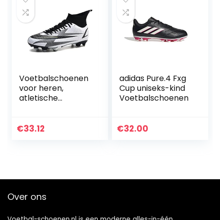
Tieners
Slijtvastheid
Voetbalschoenen
Antislip Unisex,
Rood-40
Voetbalschoenen
adidas Pure.4 Fxg
voor heren,
Cup uniseks-kind
atletische
Voetbalschoenen
voetbalschoenen
voor buiten op
vaste grond
€
33.12
€
32.00
Over ons
Voetbal-schoenen.nl is een moderne alles-in-één