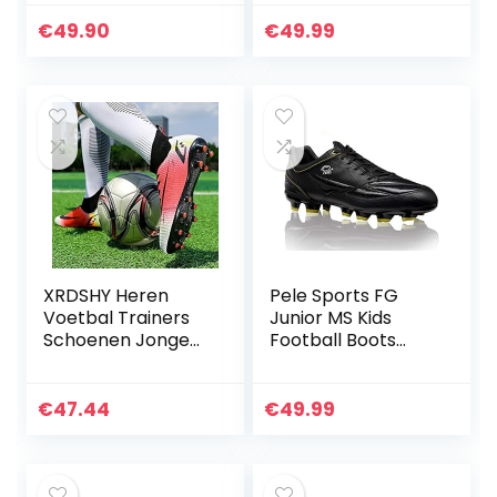
met vetersluiting –
outdoor, hoge
antislip
band, geschikt
€
49.90
€
49.99
voetbalschoenen
voor kunstgras, AG
met responsieve
wedstrijd-/training
buitenzool voor
sschoenen voor
heren en dames –
volwassenen en
noppenpatroon
kinderen
voor gebruik op
meerdere
ondergronden
XRDSHY Heren
Pele Sports FG
Voetbal Trainers
Junior MS Kids
Schoenen Jongens
Football Boots
Ademend High-
Voetbalschoenen
top
voor kinderen
Voetbalschoenen
€
47.44
€
49.99
Indoor Outdoor
Schoenplaten
Professionele
Atletiek Sneakers