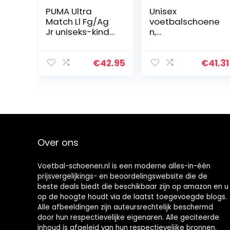
PUMA Ultra
Unisex
Match Ll Fg/Ag
voetbalschoene
Jr uniseks-kind
n,
Voetbalschoen
voetbalschoene
n, professionele
AG/TF spikes,
€
42.95
€
41.31
voetbalschoene
n voor dames,
voetbalschoene
n voor grote
jongens, voor
indoor turf
Over ons
Voetbal-schoenen.nl is een moderne alles-in-één
prijsvergelijkings- en beoordelingswebsite die de
beste deals biedt die beschikbaar zijn op amazon en u
op de hoogte houdt via de laatst toegevoegde blogs.
Alle afbeeldingen zijn auteursrechtelijk beschermd
door hun respectievelijke eigenaren. Alle geciteerde
inhoud is afgeleid van hun respectievelijke bronnen.