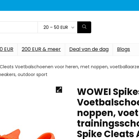
20 – 50 EUR
00 EUR
200 EUR & meer
Deal van de dag
Blogs
Cleats Voetbalschoenen voor heren, met noppen, voetballaarzen,
neakers, outdoor sport
WOWEI Spikes
Voetbalschoe
noppen, voet
trainingssch
Spike Cleats 