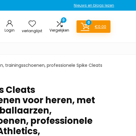
Nieuws en blogs lezen
0
0
€
0.00
Login
Vergelijken
verlanglijst
 trainingsschoenen, professionele Spike Cleats
 Cleats
nen voor heren, met
ballaarzen,
oenen, professionele
Athletics,