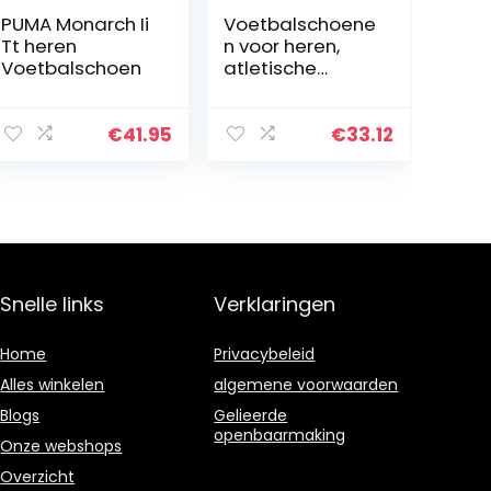
PUMA Monarch Ii
Voetbalschoene
Tt heren
n voor heren,
Voetbalschoen
atletische
voetbalschoene
n voor buiten op
vaste grond
€
41.95
€
33.12
Snelle links
Verklaringen
Home
Privacybeleid
Alles winkelen
algemene voorwaarden
Blogs
Gelieerde
openbaarmaking
Onze webshops
Overzicht