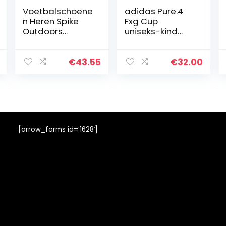
Voetbalschoene
adidas Pure.4
n Heren Spike
Fxg Cup
Outdoors
uniseks-kind
Professionals
Voetbalschoene
Atletiek
n
Trainingsschoen
€
43.55
€
32.00
en Unisex
Atletiek Training
Voetbalschoene
n
Sneakers,zwart,
43
[arrow_forms id=’1628′]