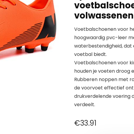
voetbalschoe
volwassenen,
Voetbalschoenen voor he
hoogwaardig pvc-leer me
waterbestendigheid, dat
voetbal biedt.
Voetbalschoenen voor ki
houden je voeten droog en
Rubberen noppen met rot
de voorvoet effectief ont
drukverdelende voering d
verdeelt.
€
33.91