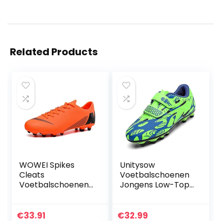
Related Products
WOWEI Spikes
Unitysow
Cleats
Voetbalschoenen
Voetbalschoenen
Jongens Low-Top
voor heren, met
Spikes
noppen,
Voetbalschoenen
voetballaarzen,
Kinderen Teenage
€
33.91
€
32.99