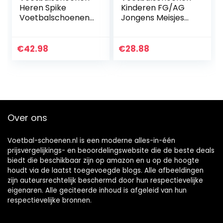
Heren Spike
Kinderen FG/AG
Voetbalschoenen
Jongens Meisjes
Professionele
Football Training
Spikes
Schoenen Low Top
Voetbalwedstrijd
TF Soccer
€
42.98
€
28.88
Schoenen Jongens
Schoenen voor
Voetbalschoenen
Unisex Kids
Veterschoenen
Training Sneakers
Over ons
Voetbal-schoenen.nl is een moderne alles-in-één
prijsvergelijkings- en beoordelingswebsite die de beste deals
biedt die beschikbaar zijn op amazon en u op de hoogte
houdt via de laatst toegevoegde blogs. Alle afbeeldingen
zijn auteursrechtelijk beschermd door hun respectievelijke
eigenaren. Alle geciteerde inhoud is afgeleid van hun
respectievelijke bronnen.