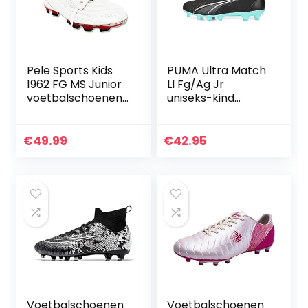
Voetbalschoenen
Antislip Unisex,
Rood-40
Pele Sports Kids
PUMA Ultra Match
1962 FG MS Junior
Ll Fg/Ag Jr
voetbalschoenen
uniseks-kind
voor kinderen
Voetbalschoen
€
49.99
€
42.95
Voetbalschoenen
Voetbalschoenen