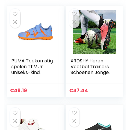
PUMA Toekomstig
XRDSHY Heren
spelen Tt V Jr
Voetbal Trainers
uniseks-kind
Schoenen Jongens
Voetbalschoen
Ademend High-
top
Voetbalschoenen
€
49.19
€
47.44
Indoor Outdoor
Schoenplaten
Professionele
Atletiek Sneakers
Tieners
Slijtvastheid