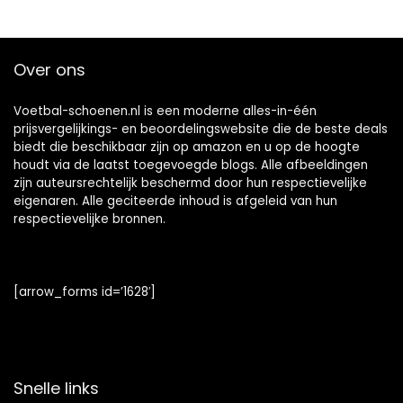
Atletiek Sneakers
n EU35-45
Tieners
Slijtvastheid
Over ons
Voetbalschoenen
Antislip Unisex,
Rood-40
Voetbal-schoenen.nl is een moderne alles-in-één
prijsvergelijkings- en beoordelingswebsite die de beste deals
biedt die beschikbaar zijn op amazon en u op de hoogte
houdt via de laatst toegevoegde blogs. Alle afbeeldingen
zijn auteursrechtelijk beschermd door hun respectievelijke
eigenaren. Alle geciteerde inhoud is afgeleid van hun
respectievelijke bronnen.
[arrow_forms id=’1628′]
Snelle links