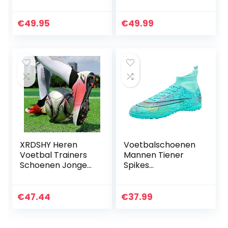
Voetbalschoen
Voetbalschoenen
voor kinderen
€
49.95
€
49.99
XRDSHY Heren
Voetbalschoenen
Voetbal Trainers
Mannen Tiener
Schoenen Jongens
Spikes
Ademend High-
Voetbalschoenen
top
Hoge Top
Voetbalschoenen
Voetbalschoenen
€
47.44
€
37.99
Indoor Outdoor
Atletische Turf
Schoenplaten
Training Schoenen
Professionele
Wedstrijdschoene