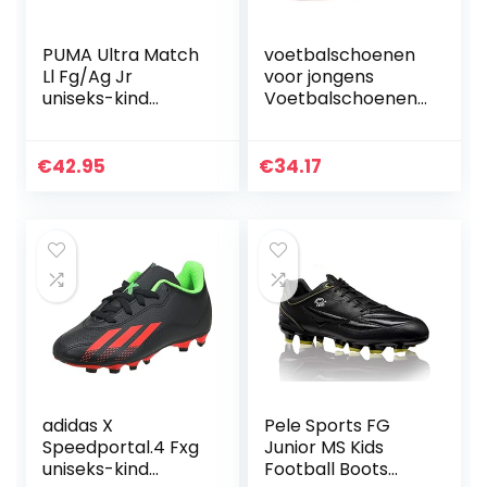
PUMA Ultra Match
voetbalschoenen
Ll Fg/Ag Jr
voor jongens
uniseks-kind
Voetbalschoenen
Voetbalschoen
tiener FG/TF
Voetbalschoenen
AG Lange nagels
€
42.95
€
34.17
Gebarsten nagels
Kunstmatige Turf
Indoor Kick
Schoenen Lage
Schoenen Riem
Sport
Professionele
Voetbalschoenen
adidas X
Pele Sports FG
Speedportal.4 Fxg
Junior MS Kids
uniseks-kind
Football Boots