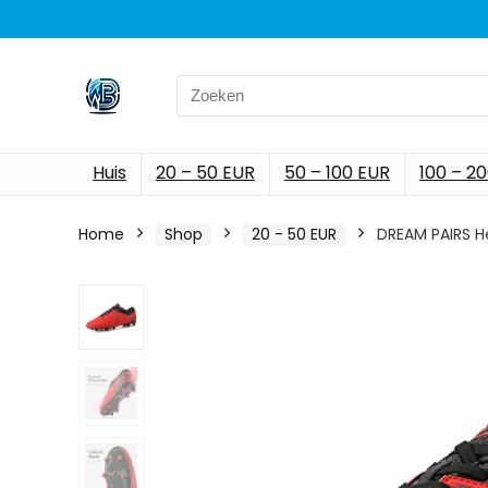
Search
for:
Huis
20 – 50 EUR
50 – 100 EUR
100 – 2
Home
Shop
20 - 50 EUR
DREAM PAIRS H