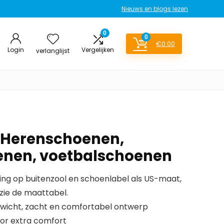
Nieuws en blogs lezen
0
0
€
0.00
Login
Vergelijken
verlanglijst
 Herenschoenen,
enen, voetbalschoenen
ng op buitenzool en schoenlabel als US-maat,
zie de maattabel.
gewicht, zacht en comfortabel ontwerp
or extra comfort