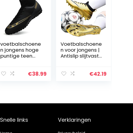
voetbalschoene
Voetbalschoene
n jongens hoge
n voor jongens |
puntige teen
Antislip slijtvaste
voetbalschoene
voetbalschoene
n outdoor
n voor
training
jongens,Schoen
€
38.99
€
42.19
voetbalschoene
plaatjes
n sneakers
Voetbalschoene
n voor heren
Trainingsschoen
en
Schoenplaatjes
Voetbalschoene
Snelle links
Verklaringen
n voor heren
Geruwam