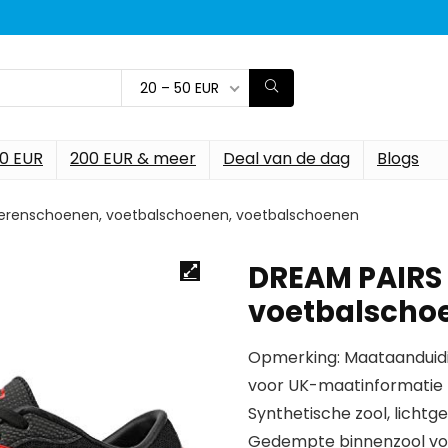
20 – 50 EUR
00 EUR
200 EUR & meer
Deal van de dag
Blogs
erenschoenen, voetbalschoenen, voetbalschoenen
DREAM PAIRS
voetbalscho
Opmerking: Maataanduidi
voor UK-maatinformatie 
Synthetische zool, licht
Gedempte binnenzool vo