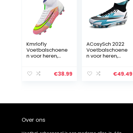
Kmrlofiy
ACosySch 2022
Voetbalschoene
Voetbalschoene
n voor heren,
n voor heren,
High Top Spike
High Top Spikes
Cleats
Cleats Athletics
professionele
kindertrainingss
€
38.99
€
49.49
voetbalschoene
choenen,
n, outdoor,
professionele
atletiek,
outdoor sport
jongens,
voetbalschoene
voetbalschoene
n, uniseks
n, veters,
trainingsschoen
Over ons
en,
sportschoenen,