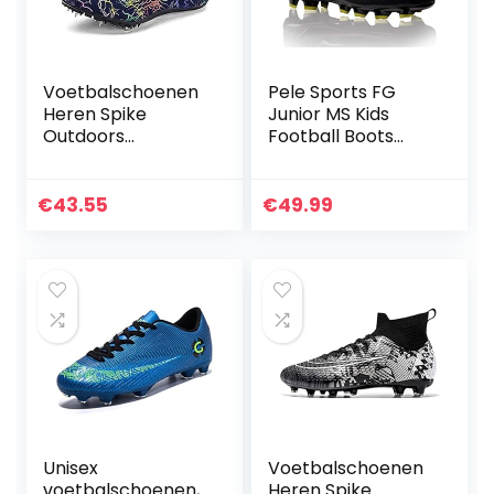
Voetbalschoenen
Pele Sports FG
Heren Spike
Junior MS Kids
Outdoors
Football Boots
Professionals
Voetbalschoenen
Atletiek
voor kinderen
Trainingsschoenen
€
43.55
€
49.99
Unisex Atletiek
Training
Voetbalschoenen
Sneakers,zwart,43
Unisex
Voetbalschoenen
voetbalschoenen,
Heren Spike