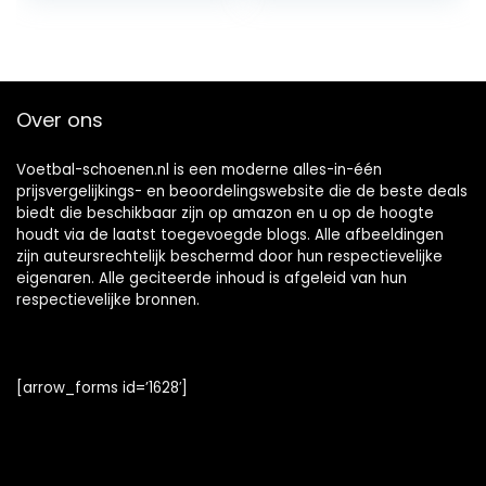
Kunstmatige Turf
Indoor Kick
Schoenen Lage
Schoenen Riem
Sport
Over ons
Professionele
Voetbalschoenen
Voetbal-schoenen.nl is een moderne alles-in-één
prijsvergelijkings- en beoordelingswebsite die de beste deals
biedt die beschikbaar zijn op amazon en u op de hoogte
houdt via de laatst toegevoegde blogs. Alle afbeeldingen
zijn auteursrechtelijk beschermd door hun respectievelijke
eigenaren. Alle geciteerde inhoud is afgeleid van hun
respectievelijke bronnen.
[arrow_forms id=’1628′]