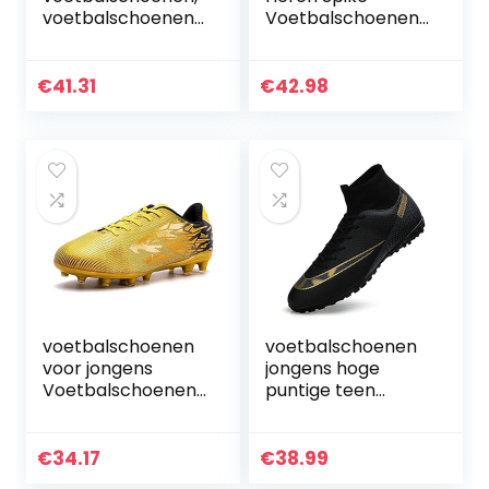
voetbalschoenen,
Voetbalschoenen
professionele
Professionele
AG/TF spikes,
Spikes
voetbalschoenen
Voetbalwedstrijd
€
41.31
€
42.98
voor dames,
Schoenen Jongens
voetbalschoenen
Voetbalschoenen
voor grote
Veterschoenen
jongens, voor
Training Sneakers
indoor turf
voetbalschoenen
voetbalschoenen
voor jongens
jongens hoge
Voetbalschoenen
puntige teen
tiener FG/TF
voetbalschoenen
Voetbalschoenen
outdoor training
AG Lange nagels
voetbalschoenen
€
34.17
€
38.99
Gebarsten nagels
sneakers