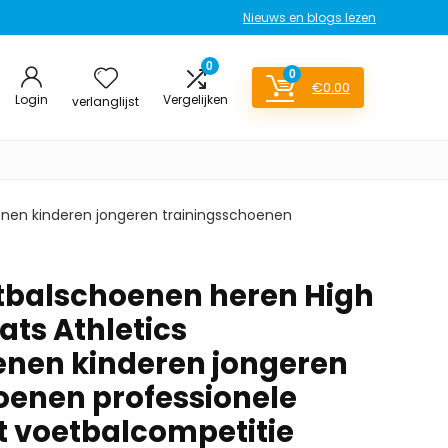
Nieuws en blogs lezen
0
0
€
0.00
Login
Vergelijken
verlanglijst
enen kinderen jongeren trainingsschoenen
tbalschoenen heren High
ats Athletics
nen kinderen jongeren
oenen professionele
t voetbalcompetitie