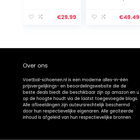
heren, indoor,
High Top Spikes
outdoor,
Cleats Athletics
voetbalschoene
kindertrainingss
€
29.99
€
49.49
n, atletische turf
choenen,
Mundial Team
professionele
Cleat Running
outdoor sport
Sports, lichte,
voetbalschoene
ademende
n, uniseks
antislip
dempingsschoe
Over ons
nen
Voetbal-schoenen.nl is een moderne alles-in-één
prijsvergelijkings- en beoordelingswebsite die de
beste deals biedt die beschikbaar zijn op amazon en u
op de hoogte houdt via de laatst toegevoegde blogs.
Alle afbeeldingen zijn auteursrechtelijk beschermd
door hun respectievelijke eigenaren. Alle geciteerde
inhoud is afgeleid van hun respectievelijke bronnen.