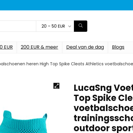
20 – 50 EUR
00 EUR
200 EUR & meer
Deal van de dag
Blogs
alschoenen heren High Top Spike Cleats Athletics voetbalscho
LucaSng Voe
Top Spike Cle
voetbalschoe
trainingssch
outdoor spor