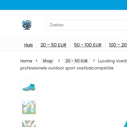
Search
for:
Huis
20 – 50 EUR
50 – 100 EUR
100 – 2
Home
Shop
20 - 50 EUR
LucaSng Voetb
professionele outdoor sport voetbalcompetitie