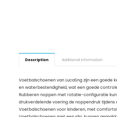
Description
Additional information
Voetbalschoenen van LucaSng zijn een goede ke
en waterbestendigheid, wat een goede controle
Rubberen noppen met rotatie-configuratie kunn
drukverdelende voering de noppendruk tijdens de
Voetbalschoenen voor kinderen, met comfortabel
Voetbalschoenen met een slip, kunnen gemakkel