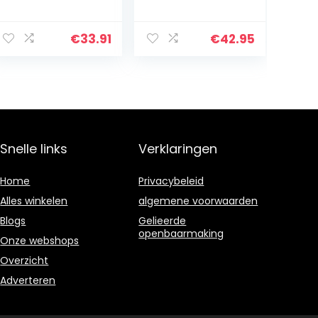
n voor heren,
Voetbalschoen
met noppen,
voetballaarzen,
€
33.91
€
42.95
trainingsschoen
en,
professionele
Spike Cleats
Athletics,
voetbalschoene
n, jongeren,
Snelle links
Verklaringen
volwassenen,
sneakers,
outdoor sport
Home
Privacybeleid
Alles winkelen
algemene voorwaarden
Blogs
Gelieerde
openbaarmaking
Onze webshops
Overzicht
Adverteren