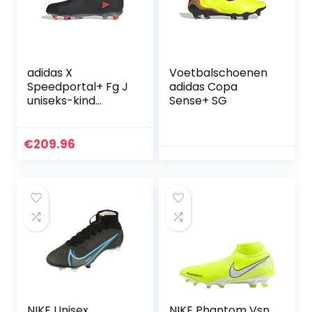
adidas X
Voetbalschoenen
Speedportal+ Fg J
adidas Copa
uniseks-kind
Sense+ SG
sneakers
€
209.96
NIKE Unisex
NIKE Phantom Vsn