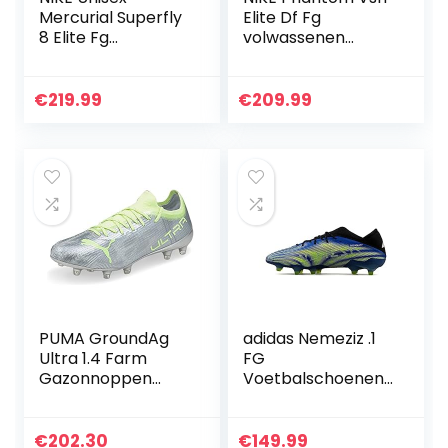
Mercurial Superfly
Elite Df Fg
8 Elite Fg
volwassenen
Voetbalschoenen
Fitnessschoenen.
€
219.99
€
209.99
PUMA GroundAg
adidas Nemeziz .1
Ultra 1.4 Farm
FG
Gazonnoppen
Voetbalschoenen
Voetbalnoppen –
voor heren
Zilver Metallic
€
202.30
€
149.99