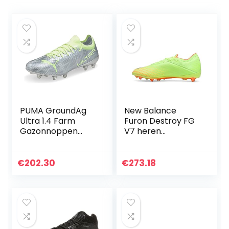
PUMA GroundAg
New Balance
Ultra 1.4 Farm
Furon Destroy FG
Gazonnoppen
V7 heren
Voetbalnoppen –
Voetbalschoen
Zilver Metallic
€
202.30
€
273.18