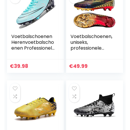
Voetbalschoenen
Voetbalschoenen,
Herenvoetbalscho
uniseks,
enen Professionele
professionele
Spikes
voetbalschoenen,
Jeugdvoetbalweds
outdoor, hoge
trijdschoenen
band, geschikt
€
39.98
€
49.99
Voetbalschoenen
voor kunstgras, AG
Veterschoenen
wedstrijd-
Trainingsschoenen
trainingsschoenen
voor volwassenen
en kinderen