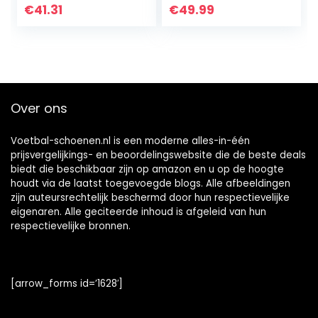
voetbalschoenen
band, geschikt
€
41.31
€
49.99
voor dames,
voor kunstgras, AG
voetbalschoenen
wedstrijd-/training
voor grote
sschoenen voor
jongens, voor
volwassenen en
indoor turf
kinderen
Over ons
Voetbal-schoenen.nl is een moderne alles-in-één
prijsvergelijkings- en beoordelingswebsite die de beste deals
biedt die beschikbaar zijn op amazon en u op de hoogte
houdt via de laatst toegevoegde blogs. Alle afbeeldingen
zijn auteursrechtelijk beschermd door hun respectievelijke
eigenaren. Alle geciteerde inhoud is afgeleid van hun
respectievelijke bronnen.
[arrow_forms id=’1628′]