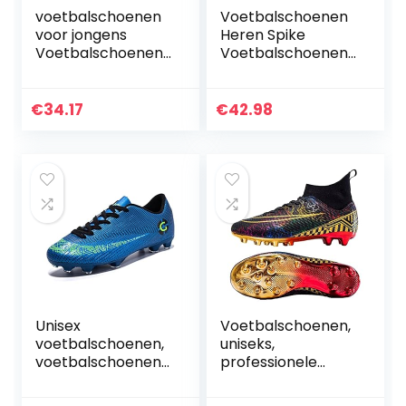
voetbalschoenen
Voetbalschoenen
voor jongens
Heren Spike
Voetbalschoenen
Voetbalschoenen
tiener FG/TF
Professionele
Voetbalschoenen
Spikes
AG Lange nagels
Voetbalwedstrijd
€
34.17
€
42.98
Gebarsten nagels
Schoenen Jongens
Kunstmatige Turf
Voetbalschoenen
Indoor Kick
Veterschoenen
Schoenen Lage
Training Sneakers
Schoenen Riem
Sport
Professionele
Voetbalschoenen
Unisex
Voetbalschoenen,
voetbalschoenen,
uniseks,
voetbalschoenen,
professionele
professionele
voetbalschoenen,
AG/TF spikes,
outdoor, hoge