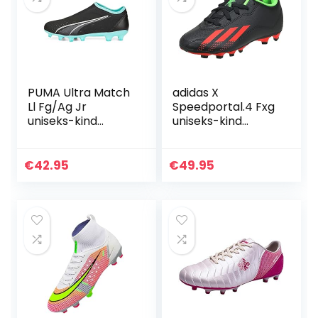
Voetbalschoenen
voor heren
Geruwam
PUMA Ultra Match
adidas X
Ll Fg/Ag Jr
Speedportal.4 Fxg
uniseks-kind
uniseks-kind
Voetbalschoen
Voetbalschoen
€
42.95
€
49.95