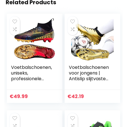
Related Products
Voetbalschoenen,
Voetbalschoenen
uniseks,
voor jongens |
professionele
Antislip slijtvaste
voetbalschoenen,
voetbalschoenen
outdoor, hoge
voor
band, geschikt
jongens,Schoenpla
€
49.99
€
42.19
voor kunstgras, AG
atjes
wedstrijd-
Voetbalschoenen
trainingsschoenen
voor heren
voor volwassenen
Trainingsschoenen
en kinderen
Schoenplaatjes