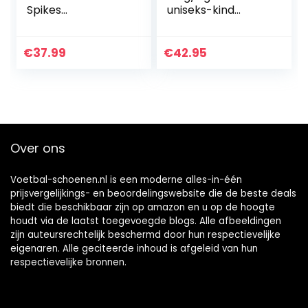
Spikes
uniseks-kind
Voetbalschoenen
Voetbalschoen
Hoge Top
Voetbalschoenen
€
37.99
€
42.95
Atletische Turf
Training Schoenen
Wedstrijdschoene
n EU35-45
Over ons
Voetbal-schoenen.nl is een moderne alles-in-één
prijsvergelijkings- en beoordelingswebsite die de beste deals
biedt die beschikbaar zijn op amazon en u op de hoogte
houdt via de laatst toegevoegde blogs. Alle afbeeldingen
zijn auteursrechtelijk beschermd door hun respectievelijke
eigenaren. Alle geciteerde inhoud is afgeleid van hun
respectievelijke bronnen.