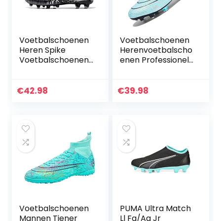
Voetbalschoenen
Voetbalschoenen
Voetbalschoenen
Heren Spike
Herenvoetbalscho
Voetbalschoenen
enen Professionele
Professionele
Spikes
Spikes
Jeugdvoetbalweds
Voetbalwedstrijd
trijdschoenen
€
42.98
€
39.98
Schoenen Jongens
Voetbalschoenen
Voetbalschoenen
Veterschoenen
Veterschoenen
Trainingsschoenen
Training Sneakers
Voetbalschoenen
PUMA Ultra Match
Mannen Tiener
Ll Fg/Ag Jr