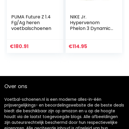
PUMA Future Z 1.4
NIKE Jr.
Fg/Ag heren
Hypervenom
voetbalschoenen
Phelon 3 Dynamic
Fit FG uniseks-kind
voetbalschoenen
€
180.91
€
114.95
Over ons
Voetbal-schoenen.nl is een moderne alles-in-één
prijsvergelijkings- en beoordelingswebsite die de beste deals
biedt die beschikbaar zijn op amazon en u op de hoogte
houdt via de laatst toegevoegde blogs. Alle afbeeldingen
zijn auteursrechtelijk beschermd door hun respectievelijke
eigenaren. Alle geciteerde inhoud is afgeleid van hun