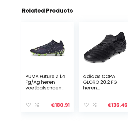
Related Products
PUMA Future Z 1.4
adidas COPA
Fg/Ag heren
GLORO 20.2 FG
voetbalschoene
heren
n
Trainingsschoen
€
180.91
€
136.46