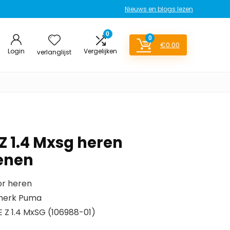
Nieuws en blogs lezen
0
0
€
0.00
Login
Vergelijken
verlanglijst
Z 1.4 Mxsg heren
enen
or heren
merk Puma
Z 1.4 MxSG (106988-01)