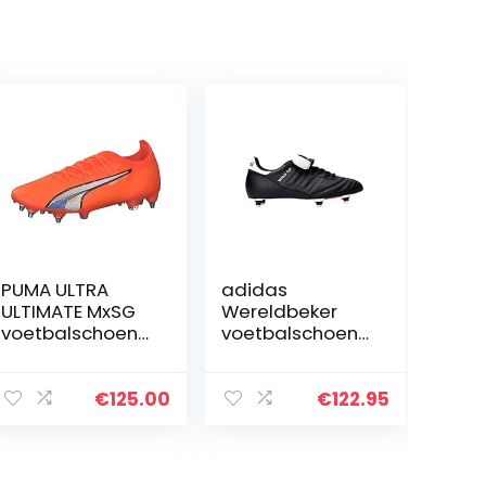
PUMA ULTRA
adidas
ULTIMATE MxSG
Wereldbeker
voetbalschoene
voetbalschoen
n voor
heren, Zwarte
volwassenen
wolk wit Geen,
36 EU
€
125.00
€
122.95