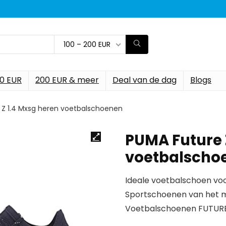
100 – 200 EUR
00 EUR
200 EUR & meer
Deal van de dag
Blogs
 Z 1.4 Mxsg heren voetbalschoenen
PUMA Future 
voetbalscho
Ideale voetbalschoen vo
Sportschoenen van het 
Voetbalschoenen FUTURE 