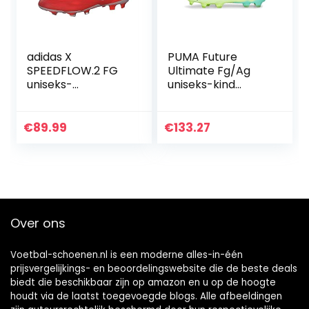
adidas X
PUMA Future
SPEEDFLOW.2 FG
Ultimate Fg/Ag
uniseks-
uniseks-kind
volwassene
voetbalschoenen
Trainingsschoen
€
89.99
€
133.27
Over ons
Voetbal-schoenen.nl is een moderne alles-in-één
prijsvergelijkings- en beoordelingswebsite die de beste deals
biedt die beschikbaar zijn op amazon en u op de hoogte
houdt via de laatst toegevoegde blogs. Alle afbeeldingen