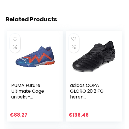
Related Products
PUMA Future
adidas COPA
Ultimate Cage
GLORO 20.2 FG
uniseks-
heren
volwassene
Trainingsschoen
voetbalschoenen
€
88.27
€
136.46