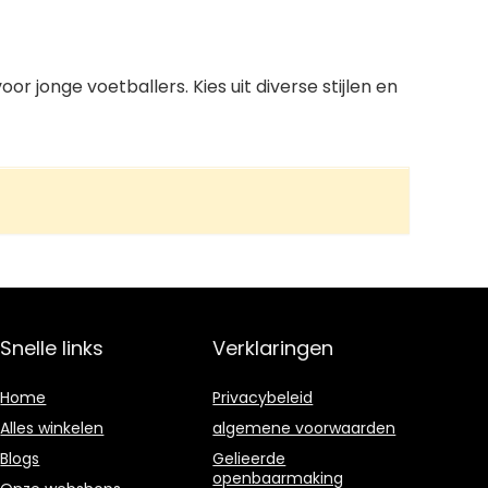
jonge voetballers. Kies uit diverse stijlen en
Snelle links
Verklaringen
Home
Privacybeleid
Alles winkelen
algemene voorwaarden
Blogs
Gelieerde
openbaarmaking