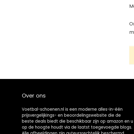
Me
On
m
Over ons
Voetbal-schoenen.nl is een moderne alles-in-één
prijsvergelijkings- en beoordelingswebsite die de
beste deals biedt die beschikbaar zijn op amazon en u
op de hoogte houdt via de laatst toegevoegde blogs.
Alle afbeeldingen zijn auteursrechtelijk beschermd