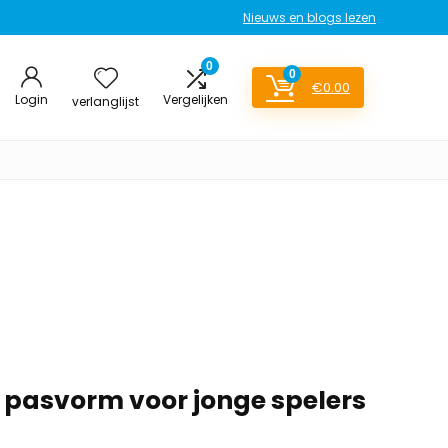
Nieuws en blogs lezen
0
0
€
0.00
Login
Vergelijken
verlanglijst
 pasvorm voor jonge spelers