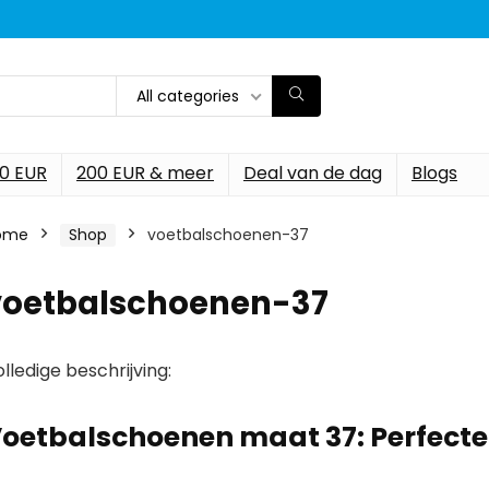
All categories
00 EUR
200 EUR & meer
Deal van de dag
Blogs
ome
Shop
voetbalschoenen-37
voetbalschoenen-37
lledige beschrijving:
oetbalschoenen maat 37:
Perfecte