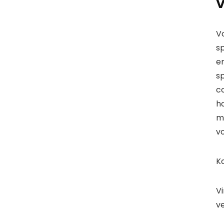
V
Vo
s
en
sp
c
h
m
v
Ko
V
v