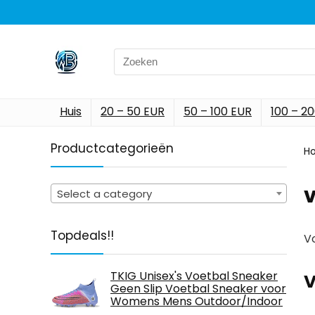
Search
for:
Huis
20 – 50 EUR
50 – 100 EUR
100 – 2
Productcategorieën
H
Select a category
Topdeals!!
Vo
TKIG Unisex's Voetbal Sneaker
V
Geen Slip Voetbal Sneaker voor
Womens Mens Outdoor/Indoor