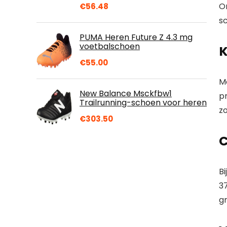
O
€
56.48
sc
PUMA Heren Future Z 4.3 mg
voetbalschoen
K
€
55.00
Me
New Balance Msckfbw1
pr
Trailrunning-schoen voor heren
z
€
303.50
C
B
3
gr