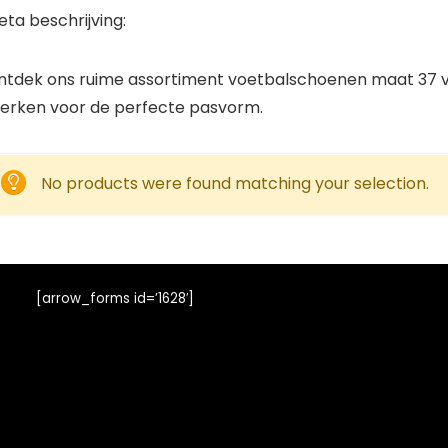
ta beschrijving:
tdek ons ruime assortiment voetbalschoenen maat 37 voor 
erken voor de perfecte pasvorm.
No products were found matching your selection.
[arrow_forms id=’1628′]