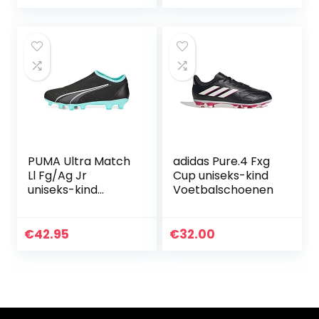
outdoor, atletiek,
Atletische Turf
jongens,
Training Schoenen
voetbalschoenen,
Wedstrijdschoene
veters,
n EU35-45
trainingsschoenen,
sportschoenen,
wedstrijd
PUMA Ultra Match
adidas Pure.4 Fxg
Ll Fg/Ag Jr
Cup uniseks-kind
uniseks-kind
Voetbalschoenen
Voetbalschoen
€
42.95
€
32.00