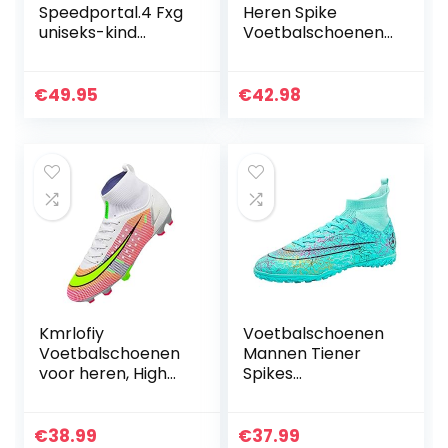
Speedportal.4 Fxg
Heren Spike
uniseks-kind
Voetbalschoenen
Voetbalschoen
Professionele
Spikes
Voetbalwedstrijd
€
49.95
€
42.98
Schoenen Jongens
Voetbalschoenen
Veterschoenen
Training Sneakers
Kmrlofiy
Voetbalschoenen
Voetbalschoenen
Mannen Tiener
voor heren, High
Spikes
Top Spike Cleats
Voetbalschoenen
professionele
Hoge Top
voetbalschoenen,
Voetbalschoenen
€
38.99
€
37.99