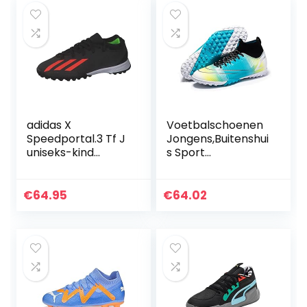
adidas X
Voetbalschoenen
Speedportal.3 Tf J
Jongens,Buitenshui
uniseks-kind
s Sport
Voetbalschoen
Voetbalschoenen
voor
Kinderen,Comfort
€
64.95
€
64.02
abel Ademend TF
Jeugdvoetbalscho
enen,Antislip,voor
Kindertraining
(Color : Blue, Size :
34 EU)