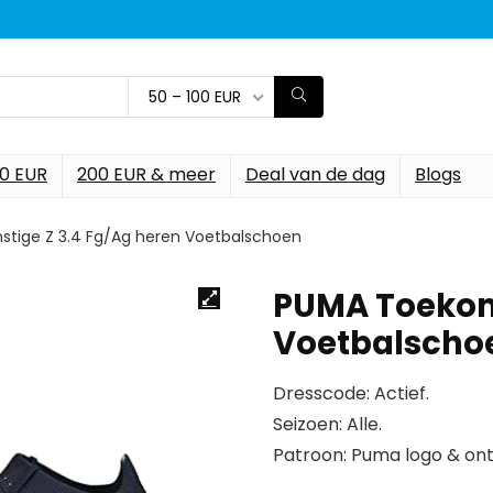
50 – 100 EUR
00 EUR
200 EUR & meer
Deal van de dag
Blogs
tige Z 3.4 Fg/Ag heren Voetbalschoen
PUMA Toekoms
Voetbalscho
Dresscode: Actief.
Seizoen: Alle.
Patroon: Puma logo & on