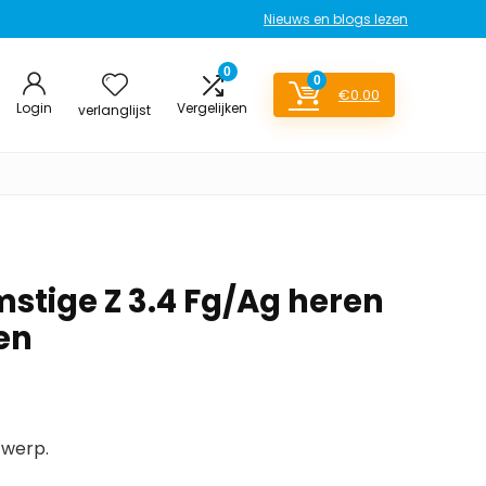
Nieuws en blogs lezen
0
0
€
0.00
Login
Vergelijken
verlanglijst
tige Z 3.4 Fg/Ag heren
en
twerp.