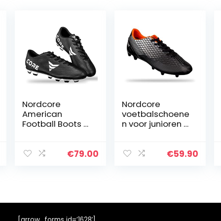
Nordcore
Nordcore
American
voetbalschoene
Football Boots –
n voor junioren –
Voetbalschoene
voetbalschoene
n met lange
n met
noppen voor
vetersluiting –
€
79.00
€
59.90
sport en training
antislip
– Zachte
responsieve
ademende
buitenzool –
lichtgewicht
voetbalschoene
voetbalschoene
n voor jongens
n voor heren en
en meisjes –
[arrow_forms id=’1628′]