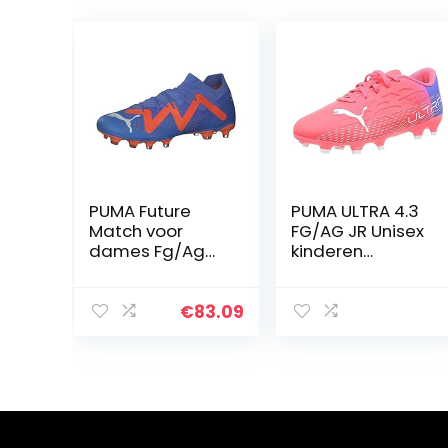
PUMA Future
PUMA ULTRA 4.3
Match voor
FG/AG JR Unisex
dames Fg/Ag
kinderen
WN’s
Voetbal Schoen
voetbalschoen,
Blue Glimmer
€
83.09
PUMA Wit Ultra
Oranje, 40 EU