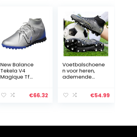
New Balance
Voetbalschoene
Tekela V4
n voor heren,
Magique Tf
ademende
uniseks-
voetbalschoene
volwassene
n voor kinderen,
Voetbalschoen
antislip outdoor
€
66.32
€
54.99
sportschoenen
voor jongens,
noppenschoene
n,
voetbalschoene
n