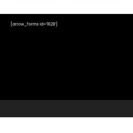
[arrow_forms id=’1628′]