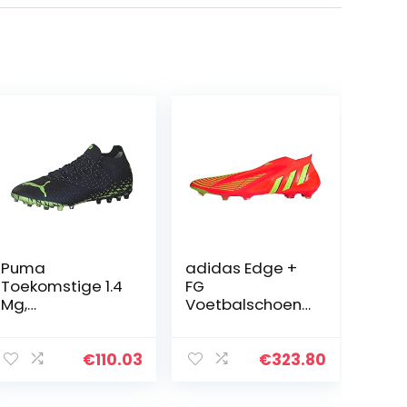
Puma
adidas Edge +
Toekomstige 1.4
FG
Mg,
Voetbalschoene
Voetbalschoene
n
n, Parisian
Night-Fizzy
€
110.03
€
323.80
Light-Pistache