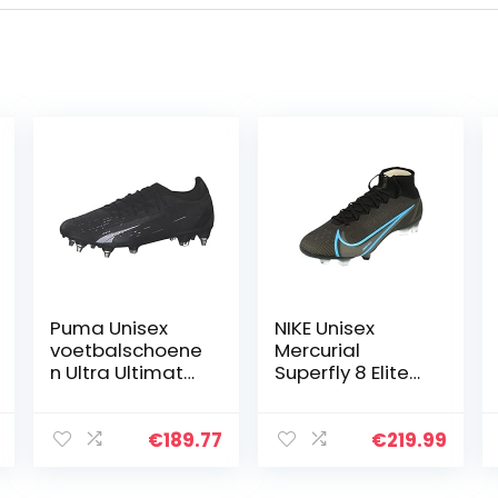
Puma Unisex
NIKE Unisex
voetbalschoene
Mercurial
n Ultra Ultimate
Superfly 8 Elite
MxSG 107212
Fg
Puma Black-
Voetbalschoene
Puma White
n
€
189.77
€
219.99