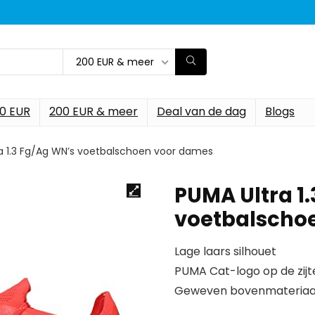
200 EUR & meer
00 EUR
200 EUR & meer
Deal van de dag
Blogs
a 1.3 Fg/Ag WN’s voetbalschoen voor dames
PUMA Ultra 1
voetbalscho
Lage laars silhouet
PUMA Cat-logo op de zij
Geweven bovenmateriaa