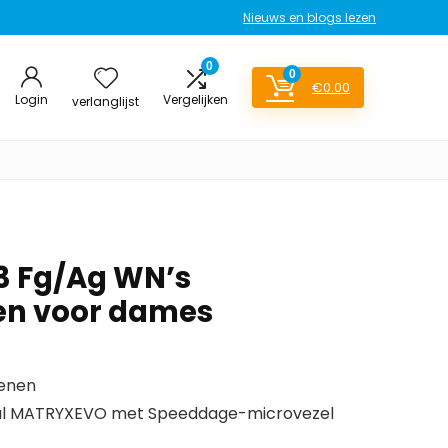
Nieuws en blogs lezen
0
0
€
0.00
Login
Vergelijken
verlanglijst
.3 Fg/Ag WN’s
en voor dames
tenen
l MATRYXEVO met Speeddage-microvezel