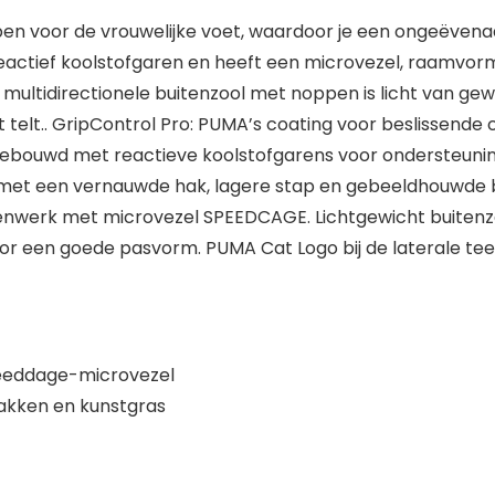
orpen voor de vrouwelijke voet, waardoor je een ongeëven
eactief koolstofgaren en heeft een microvezel, raamv
 multidirectionele buitenzool met noppen is licht van gew
elt.. GripControl Pro: PUMA’s coating voor beslissende co
ebouwd met reactieve koolstofgarens voor ondersteuning
 met een vernauwde hak, lagere stap en gebeeldhouwde b
erk met microvezel SPEEDCAGE. Lichtgewicht buitenzool
voor een goede pasvorm. PUMA Cat Logo bij de laterale tee
eddage-microvezel
lakken en kunstgras