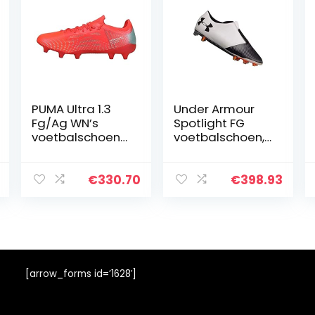
PUMA Ultra 1.3
Under Armour
Fg/Ag WN’s
Spotlight FG
voetbalschoen
voetbalschoen,
voor dames
zwart/wit
€
330.70
€
398.93
[arrow_forms id=’1628′]