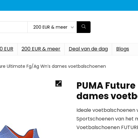
200 EUR & meer
00 EUR
200 EUR & meer
Deal van de dag
Blogs
ure Ultimate Fg/Ag Wn’s dames voetbalschoenen
PUMA Future 
dames voetb
Ideale voetbalschoenen
Sportschoenen van het 
Voetbalschoenen FUTURE