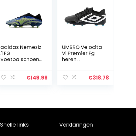
adidas Nemeziz
UMBRO Velocita
.1 FG
Vi Premier Fg
Voetbalschoene
heren
n voor heren
Voetbalschoen
€
149.99
€
318.78
Snelle links
Verklaringen