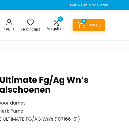
Nieuws en blogs lezen
0
0
€
0.00
Login
Vergelijken
verlanglijst
Ultimate Fg/Ag Wn’s
alschoenen
 voor dames
merk Puma
 ULTIMATE FG/AG Wn’s (107166-01)