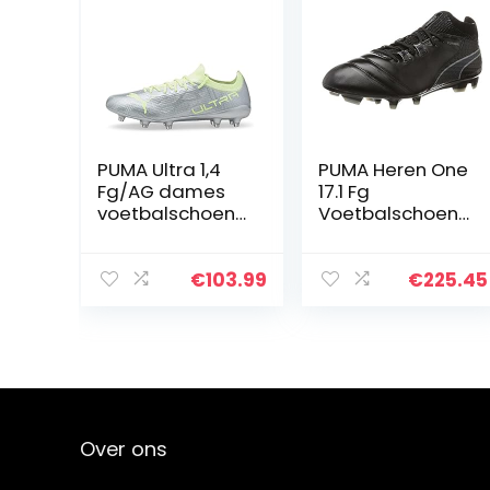
PUMA Ultra 1,4
PUMA Heren One
Fg/AG dames
17.1 Fg
voetbalschoene
Voetbalschoene
n
n
€
103.99
€
225.45
Over ons