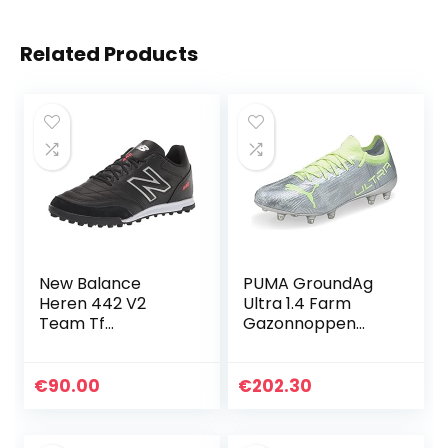
Related Products
New Balance
PUMA GroundAg
Heren 442 V2
Ultra 1.4 Farm
Team Tf
Gazonnoppen
Voetbalschoen
Voetbalnoppen –
Zilver Metallic
€
90.00
€
202.30