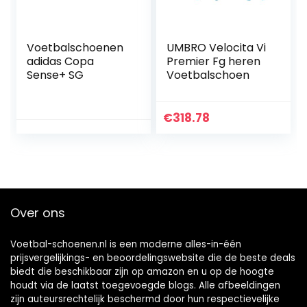
Voetbalschoenen
UMBRO Velocita Vi
adidas Copa
Premier Fg heren
Sense+ SG
Voetbalschoen
€
318.78
Over ons
Voetbal-schoenen.nl is een moderne alles-in-één
prijsvergelijkings- en beoordelingswebsite die de beste deals
biedt die beschikbaar zijn op amazon en u op de hoogte
houdt via de laatst toegevoegde blogs. Alle afbeeldingen
zijn auteursrechtelijk beschermd door hun respectievelijke