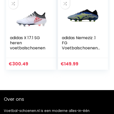
adidas X 17.1 SG
adidas Nemeziz .1
heren
FG
voetbalschoenen
Voetbalschoenen
voor heren
€
300.49
€
149.99
Over ons
Voetbal-schoenen.nl is een moderne alles-in-één