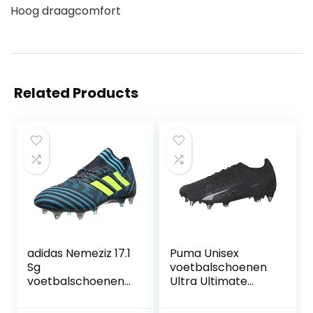
Hoog draagcomfort
Related Products
adidas Nemeziz 17.1
Puma Unisex
Sg
voetbalschoenen
voetbalschoenen
Ultra Ultimate
voor heren
MxSG 107212 Puma
Black-Puma White