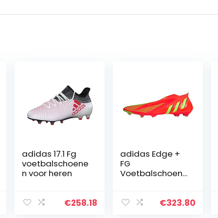
adidas 17.1 Fg
adidas Edge +
voetbalschoene
FG
n voor heren
Voetbalschoene
n
€
258.18
€
323.80