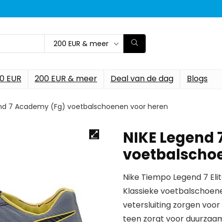
200 EUR & meer
00 EUR
200 EUR & meer
Deal van de dag
Blogs
end 7 Academy (Fg) voetbalschoenen voor heren
NIKE Legend 
voetbalscho
Nike Tiempo Legend 7 El
Klassieke voetbalschoenen
vetersluiting zorgen voo
teen zorgt voor duurzaam