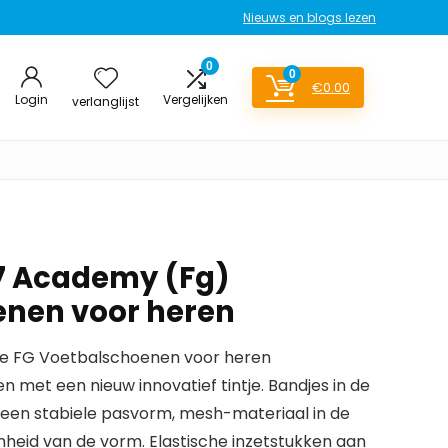
Nieuws en blogs lezen
0
0
€
0.00
Login
Vergelijken
verlanglijst
7 Academy (Fg)
enen voor heren
ite FG Voetbalschoenen voor heren
 met een nieuw innovatief tintje. Bandjes in de
r een stabiele pasvorm, mesh-materiaal in de
heid van de vorm. Elastische inzetstukken aan