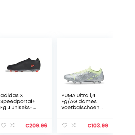
adidas X
PUMA Ultra 1,4
Speedportal+
Fg/AG dames
Fg J uniseks-
voetbalschoene
kind sneakers
n
€
209.96
€
103.99