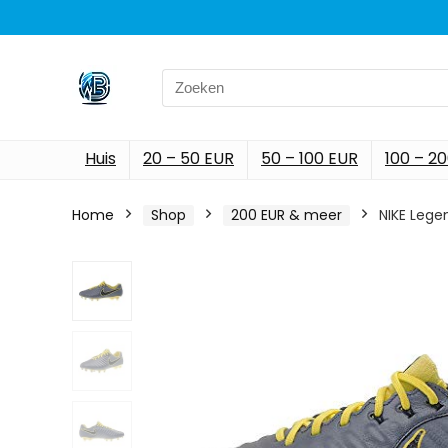
Search
for:
Huis
20 – 50 EUR
50 – 100 EUR
100 – 2
Home
Shop
200 EUR & meer
NIKE Leg