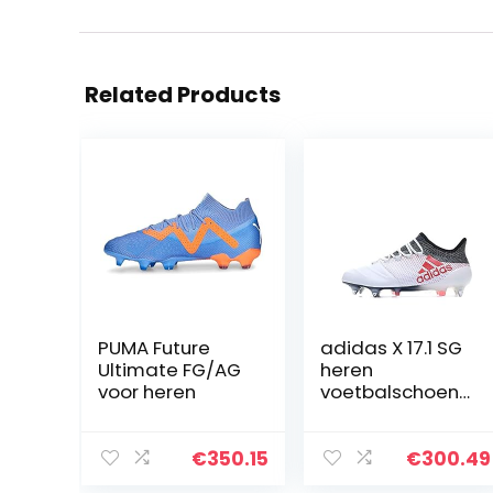
Related Products
PUMA Future
adidas X 17.1 SG
Ultimate FG/AG
heren
voor heren
voetbalschoene
n
€
350.15
€
300.49