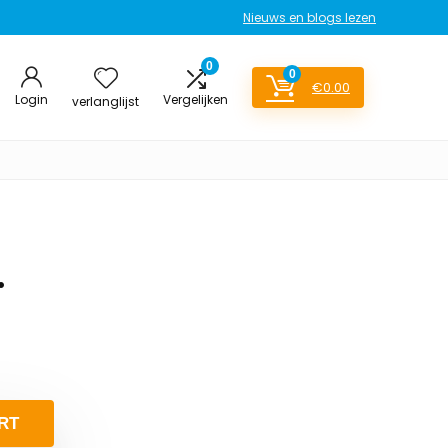
Nieuws en blogs lezen
0
0
€
0.00
Login
Vergelijken
verlanglijst
.
RT