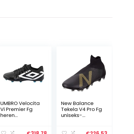
UMBRO Velocita
New Balance
Vi Premier Fg
Tekela V4 Pro Fg
heren
uniseks-
Voetbalschoen
volwassene
Voetbalschoen
€
318.78
€
226.53