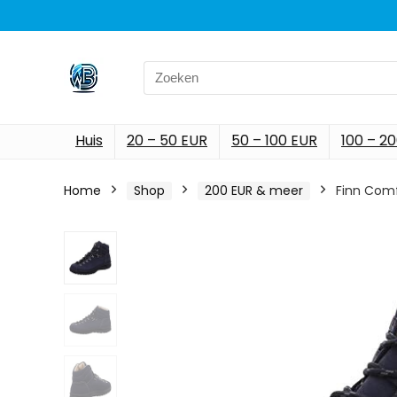
Search
for:
Huis
20 – 50 EUR
50 – 100 EUR
100 – 2
Home
Shop
200 EUR & meer
Finn Comf