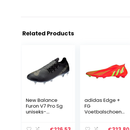
Related Products
New Balance
adidas Edge +
Furon V7 Pro Sg
FG
uniseks-
Voetbalschoene
volwassene
n
Voetbalschoen
€
226.53
€
323.80