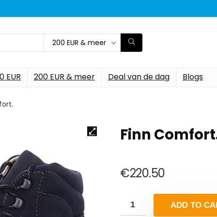
200 EUR & meer
00 EUR
200 EUR & meer
Deal van de dag
Blogs
ort.
Finn Comfort
€
220.50
ADD TO CA