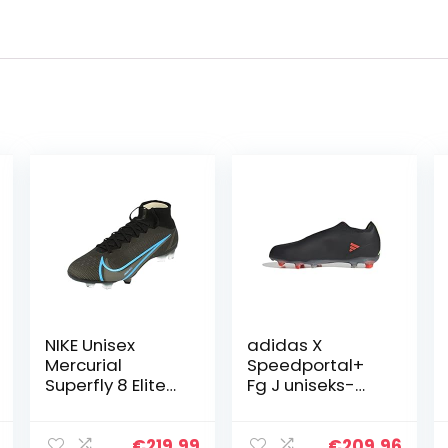
NIKE Unisex
adidas X
Mercurial
Speedportal+
Superfly 8 Elite
Fg J uniseks-
Fg
kind sneakers
Voetbalschoene
n
€
219.99
€
209.96