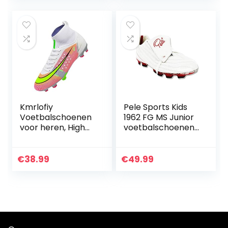
professionele
Unisex Kids
outdoor sport
voetbalschoenen,
uniseks
Kmrlofiy
Pele Sports Kids
Voetbalschoenen
1962 FG MS Junior
voor heren, High
voetbalschoenen
Top Spike Cleats
voor kinderen
professionele
voetbalschoenen,
€
38.99
€
49.99
outdoor, atletiek,
jongens,
voetbalschoenen,
veters,
trainingsschoenen,
sportschoenen,