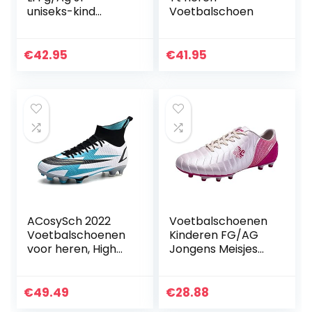
uniseks-kind
Voetbalschoen
Voetbalschoen
€
42.95
€
41.95
ACosySch 2022
Voetbalschoenen
Voetbalschoenen
Kinderen FG/AG
voor heren, High
Jongens Meisjes
Top Spikes Cleats
Football Training
Athletics
Schoenen Low Top
kindertrainingssch
TF Soccer
€
49.49
€
28.88
oenen,
Schoenen voor