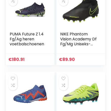
PUMA Future Z 1.4
NIKE Phantom
Fg/Ag heren
Vision Academy Df
voetbalschoenen
Fg/Mg Uniseks-
volwassenen
Voetbalschoenen.
€
180.91
€
89.90