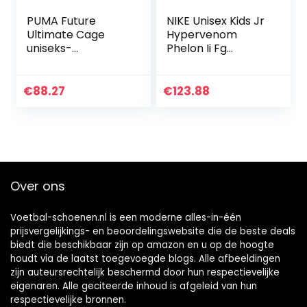
PUMA Future
NIKE Unisex Kids Jr
Ultimate Cage
Hypervenom
uniseks-
Phelon Ii Fg
volwassene
Voetbalschoenen
voetbalschoenen
€
88.27
€
123.88
Over ons
Voetbal-schoenen.nl is een moderne alles-in-één
prijsvergelijkings- en beoordelingswebsite die de beste deals
biedt die beschikbaar zijn op amazon en u op de hoogte
houdt via de laatst toegevoegde blogs. Alle afbeeldingen
zijn auteursrechtelijk beschermd door hun respectievelijke
eigenaren. Alle geciteerde inhoud is afgeleid van hun
respectievelijke bronnen.