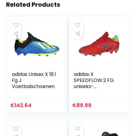
Related Products
adidas Unisex X 18.1
adidas X
Fg J
SPEEDFLOW.2 FG
Voetbalschoenen
uniseks-
volwassene
Trainingsschoen
€
142.64
€
89.99