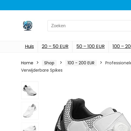
Search
for:
Huis
20 – 50 EUR
50 – 100 EUR
100 – 2
Home
Shop
100 - 200 EUR
Professione
Verwijderbare Spikes