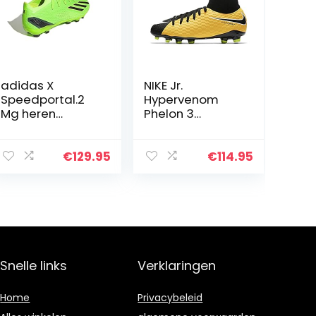
adidas X
NIKE Jr.
Speedportal.2
Hypervenom
Mg heren
Phelon 3
sneakers
Dynamic Fit FG
uniseks-kind
voetbalschoene
€
129.95
€
114.95
n
Snelle links
Verklaringen
Home
Privacybeleid