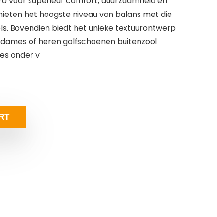
U voor superieur comfort, duurzaamheid en
enieten het hoogste niveau van balans met die
s. Bovendien biedt het unieke textuurontwerp
 dames of heren golfschoenen buitenzool
ies onder v
RT