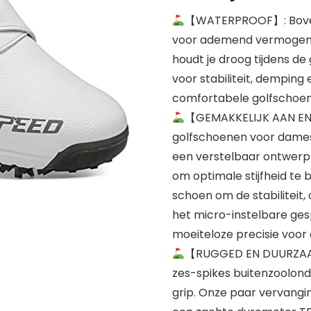
【WATERPROOF】: Bovenw
voor ademend vermogen 
houdt je droog tijdens de
voor stabiliteit, demping
comfortabele golfschoen
【GEMAKKELIJK AAN EN 
golfschoenen voor dames 
een verstelbaar ontwerp 
om optimale stijfheid te
schoen om de stabiliteit,
het micro-instelbare ge
moeiteloze precisie voo
【RUGGED EN DUURZAAM
zes-spikes buitenzoolon
grip. Onze paar vervangi