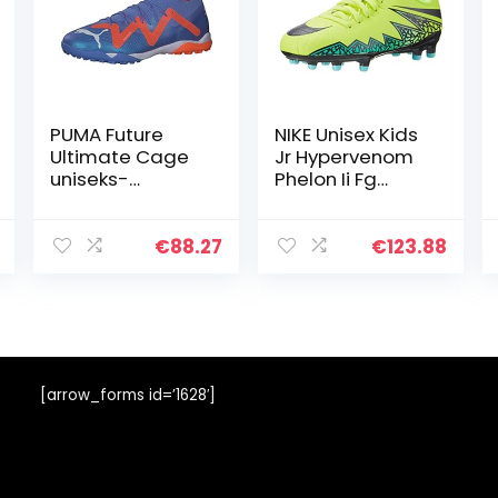
PUMA Future
NIKE Unisex Kids
Ultimate Cage
Jr Hypervenom
uniseks-
Phelon Ii Fg
volwassene
Voetbalschoene
voetbalschoene
n
n
€
88.27
€
123.88
[arrow_forms id=’1628′]