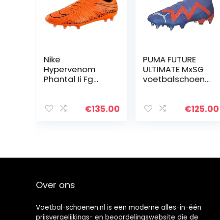
Nike
PUMA FUTURE
Hypervenom
ULTIMATE MxSG
Phantal Ii Fg
voetbalschoene
Herenschoen
n
met noppen,
Brons
€
135.00
€
125.00
Over ons
Voetbal-schoenen.nl is een moderne alles-in-één
prijsvergelijkings- en beoordelingswebsite die de