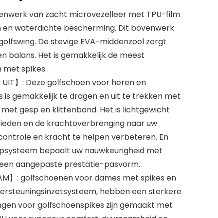
erk van zacht microvezelleer met TPU-film
en waterdichte bescherming. Dit bovenwerk
 golfswing. De stevige EVA-middenzool zorgt
 en balans. Het is gemakkelijk de meest
 met spikes.
UIT】: Deze golfschoen voor heren en
is gemakkelijk te dragen en uit te trekken met
met gesp en klittenband. Het is lichtgewicht
 bieden en de krachtoverbrenging naar uw
 controle en kracht te helpen verbeteren. En
spsysteem bepaalt uw nauwkeurigheid met
r een aangepaste prestatie-pasvorm.
】: golfschoenen voor dames met spikes en
dersteuningsinzetsysteem, hebben een sterkere
ngen voor golfschoenspikes zijn gemaakt met