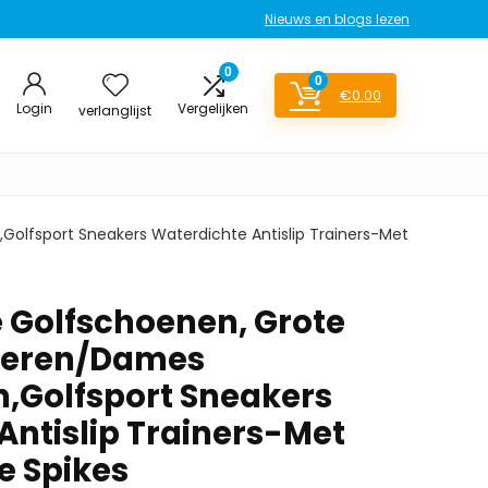
Nieuws en blogs lezen
0
0
€
0.00
Login
Vergelijken
verlanglijst
olfsport Sneakers Waterdichte Antislip Trainers-Met
e Golfschoenen, Grote
Heren/Dames
,Golfsport Sneakers
Antislip Trainers-Met
e Spikes