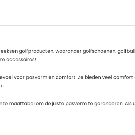
 reeksen golfproducten, waaronder golfschoenen, golfball
ere accessoires!
el voor pasvorm en comfort. Ze bieden veel comfort op
n.
nze maattabel om de juiste pasvorm te garanderen. Als 