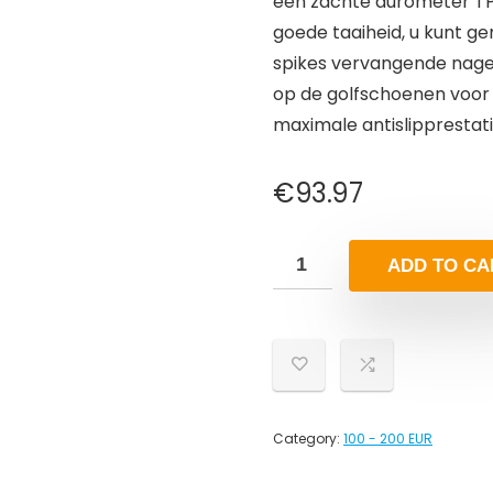
een zachte durometer TP
goede taaiheid, u kunt g
spikes vervangende nagel
op de golfschoenen voor
maximale antislipprestat
€
93.97
ADD TO CA
Category:
100 - 200 EUR