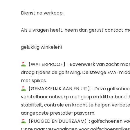
Dienst na verkoop:
Als u vragen heeft, neem dan gerust contact met
gelukkig winkelen!
【WATERPROOF】: Bovenwerk van zacht microv
droog tijdens de golfswing. De stevige EVA-midd
met spikes.
【GEMAKKELIJK AAN EN UIT】: Deze golfschoen 
verstelbaar ontwerp met gesp en klittenband. H
stabiliteit, controle en kracht te helpen verb
aangepaste prestatie-pasvorm.
【RUGGED EN DUURZAAM】: golfschoenen voor d
Onze paar vervangingen voor golfschoenspikes