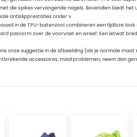
 met die spikes vervangende nagels. Bovendien biedt het
le antislipprestaties onder v
uwd in de TPU-buitenzool combineren een tijdloze look 
aard pasvorm over de voorvoet en wreef. Een ietwat bre
ns onze suggestie in de afbeelding (als je normale maat
ls ontbrekende accessoires, maatproblemen, neem dan ger