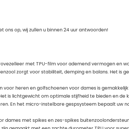
 ons op, wij zullen u binnen 24 uur antwoorden!
ezelleer met TPU-film voor ademend vermogen en wate
enzool zorgt voor stabiliteit, demping en balans. Het is
voor heren en golfschoenen voor dames is gemakkelijk t
et is lichtgewicht om optimale stijfheid te bieden en d
eteren. En het micro-instelbare gespsysteem bepaalt uw 
ames met spikes en zes-spikes buitenzoolondersteunin
 zijn gemaakt met een zachte durometer TPU voor superi