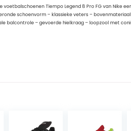
e voetbalschoenen Tiempo Legend 8 Pro FG van Nike een 
fgeronde schoenvorm – klassieke veters – bovenmateriaa
le balcontrole – gevoerde hielkraag – loopzool met co