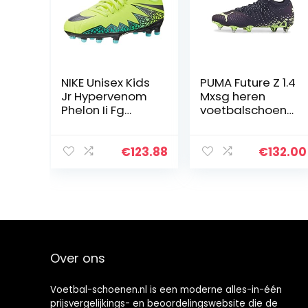
NIKE Unisex Kids
PUMA Future Z 1.4
Jr Hypervenom
Mxsg heren
Phelon Ii Fg
voetbalschoene
Voetbalschoene
n
n
€
123.88
€
132.00
Over ons
Voetbal-schoenen.nl is een moderne alles-in-één
prijsvergelijkings- en beoordelingswebsite die de