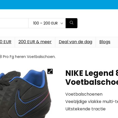
100 – 200 EUR
00 EUR
200 EUR & meer
Deal van de dag
Blogs
8 Pro Fg heren Voetbalschoen.
NIKE Legend 
Voetbalscho
Voetbalschoenen
Veelzijdige vlakke multi-t
Uitstekende tractie