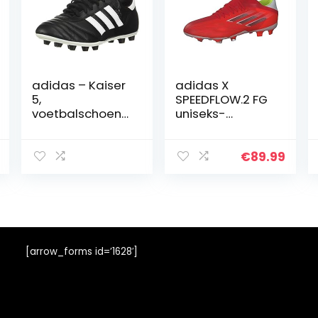
adidas – Kaiser
adidas X
5,
SPEEDFLOW.2 FG
voetbalschoene
uniseks-
n voor heren
volwassene
Trainingsschoen
€
89.99
[arrow_forms id=’1628′]