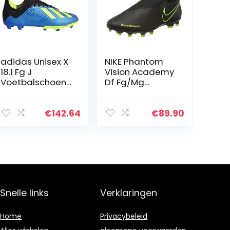
adidas Unisex X
NIKE Phantom
18.1 Fg J
Vision Academy
Voetbalschoene
Df Fg/Mg
n
Uniseks-
volwassenen
Voetbalschoene
€
142.64
€
89.90
n.
Snelle links
Verklaringen
Home
Privacybeleid