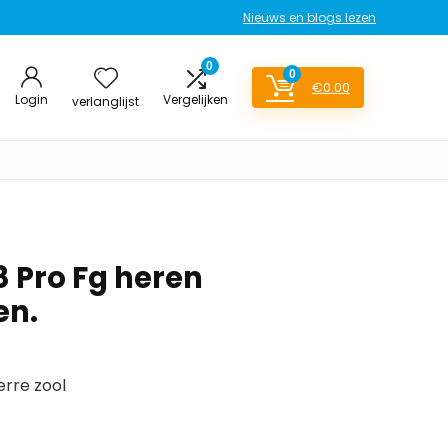
Nieuws en blogs lezen
0
0
€
0.00
Login
Vergelijken
verlanglijst
8 Pro Fg heren
en.
erre zool