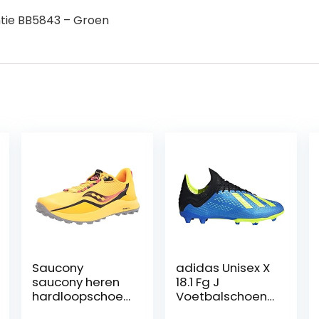
ntie BB5843 – Groen
Saucony
adidas Unisex X
saucony heren
18.1 Fg J
hardloopschoen
Voetbalschoene
en
n