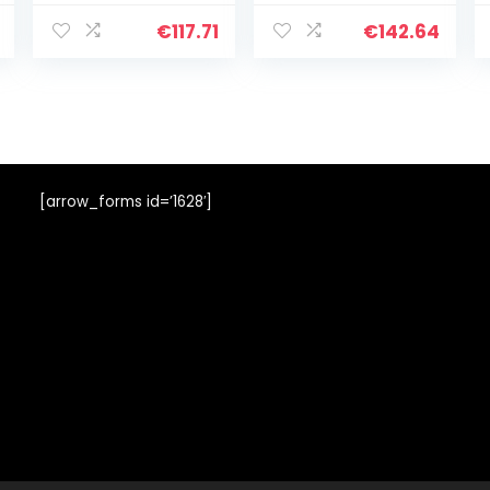
€
117.71
€
142.64
[arrow_forms id=’1628′]