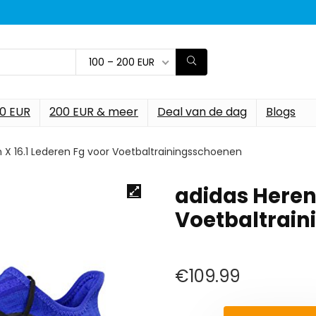
100 – 200 EUR
00 EUR
200 EUR & meer
Deal van de dag
Blogs
 X 16.1 Lederen Fg voor Voetbaltrainingsschoenen
adidas Heren 
Voetbaltrai
€
109.99