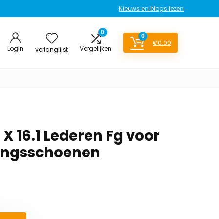
Nieuws en blogs lezen
0
0
€
0.00
Login
Vergelijken
verlanglijst
X 16.1 Lederen Fg voor
ningsschoenen