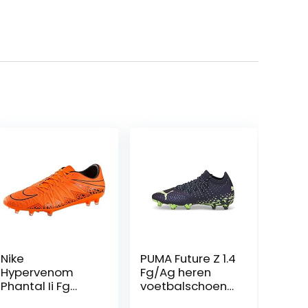
Nike
PUMA Future Z 1.4
Hypervenom
Fg/Ag heren
Phantal Ii Fg
voetbalschoene
Herenschoen
n