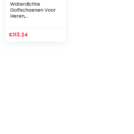
Waterdichte
Golfschoenen Voor
Heren,
Comfortabele
Ademende
Golftrainer
€
113.24
Outdoor Antislip ​
ademende
Slijtvaste Spiked
Golfschoenen –
Sneaker