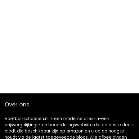
Over ons
Voetbal-schoenen.nl is een moderne alles-in-één
prijsvergelijkings- en beoordelingswebsite die de beste deals
biedt die beschikbaar zijn op amazon en u op de hoogte
houdt via de laatst toegevoegde blogs. Alle afbeeldingen