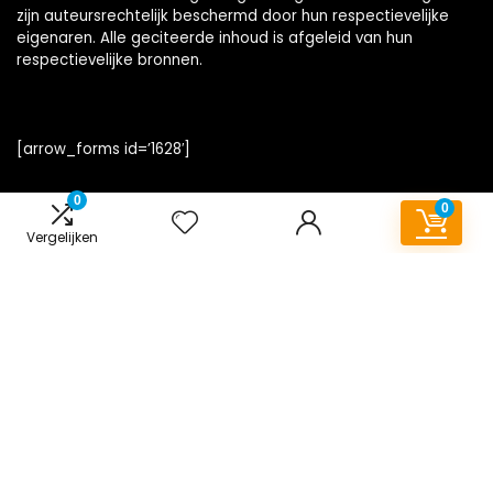
zijn auteursrechtelijk beschermd door hun respectievelijke
eigenaren. Alle geciteerde inhoud is afgeleid van hun
respectievelijke bronnen.
[arrow_forms id=’1628′]
0
0
Vergelijken
Snelle links
Home
Alles winkelen
Blogs
Onze webshops
Overzicht
Adverteren