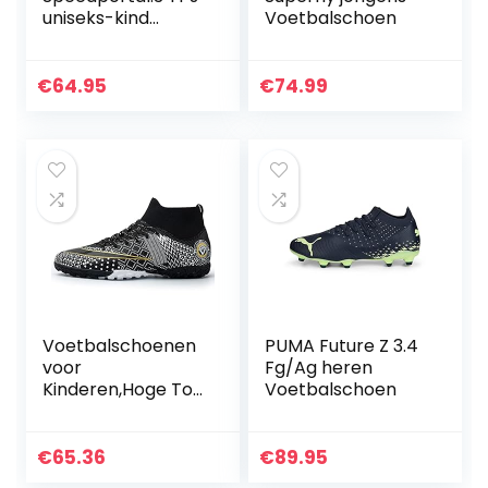
uniseks-kind
Voetbalschoen
Voetbalschoen
€
64.95
€
74.99
Voetbalschoenen
PUMA Future Z 3.4
voor
Fg/Ag heren
Kinderen,Hoge Top
Voetbalschoen
Vetersluiting
Antislip TF
Voetbalschoenen
€
65.36
€
89.95
Jongens,Comforta