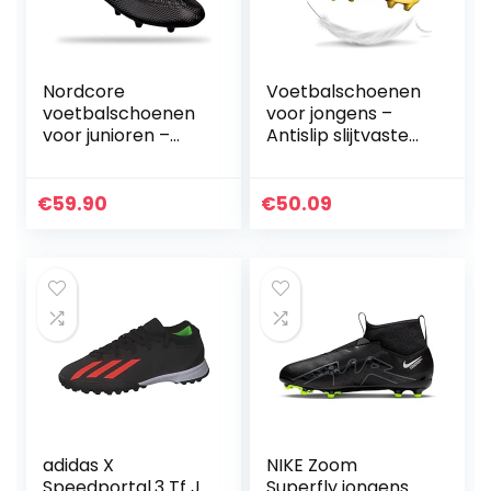
Nordcore
Voetbalschoenen
voetbalschoenen
voor jongens –
voor junioren –
Antislip slijtvaste
voetbalschoenen
voetbalschoenen
met vetersluiting –
voor jongens |
antislip
Trainingsschoenen
€
59.90
€
50.09
responsieve
Voetbalschoenen
buitenzool –
Outdoor
voetbalschoenen
Grasschoenen
voor jongens en
Voetbalschoenen
meisjes –
voor sportief
noppenpatroon
hardlopen Fanelod
voor gebruik op
meerdere
ondergronden
adidas X
NIKE Zoom
Speedportal.3 Tf J
Superfly jongens