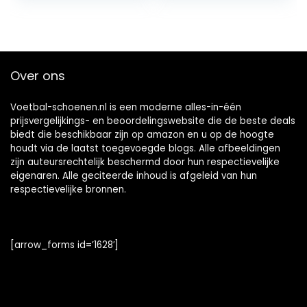
bel Ademend
Jeugd
Schoenplaatjes
Mannen
Voetbalschoenen,
Over ons
Atletiek (Color :
Voetbal-schoenen.nl is een moderne alles-in-één
prijsvergelijkings- en beoordelingswebsite die de beste deals
biedt die beschikbaar zijn op amazon en u op de hoogte
houdt via de laatst toegevoegde blogs. Alle afbeeldingen
zijn auteursrechtelijk beschermd door hun respectievelijke
eigenaren. Alle geciteerde inhoud is afgeleid van hun
respectievelijke bronnen.
[arrow_forms id=’1628′]