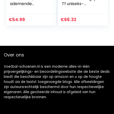
ademende
Tf uniseks-
voetbalschoenen
volwassene
voor kinderen,
Voetbalschoen
antislip outdoor
€
54.99
€
66.32
sportschoenen
voor jongens,
noppenschoenen,
voetbalschoenen
Over ons
Voetbal-schoenen.nl is een moderne alles-in-één
prijsvergelijkings- en beoordelingswebsite die de beste deals
biedt die beschikbaar zijn op amazon en u op de hoogte
houdt via de laatst toegevoegde blogs. Alle afbeeldingen
zijn auteursrechtelijk beschermd door hun respectievelijke
eigenaren. Alle geciteerde inhoud is afgeleid van hun
respectievelijke bronnen.