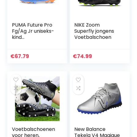
buitenzoollaarzen
PUMA Future Pro
NIKE Zoom
Fg/Ag Jr uniseks-
Superfly jongens
kind
Voetbalschoen
Voetbalschoen
€
67.79
€
74.99
Voetbalschoenen
New Balance
voor heren,
Tekela V4 Magique