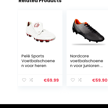
Related Products
Pelé Sports
Nordcore
Voetbalschoene
voetbalschoene
n voor heren
n voor junioren –
voetbalschoene
n met
vetersluiting –
€
69.99
€
59.90
antislip
responsieve
buitenzool –
voetbalschoene
n voor jongens