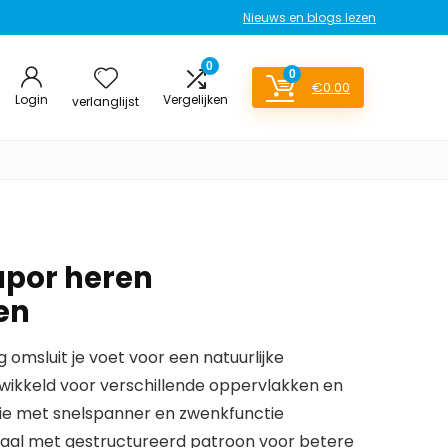
Nieuws en blogs lezen
0
0
€
0.00
Login
Vergelijken
verlanglijst
apor heren
en
omsluit je voet voor een natuurlijke
wikkeld voor verschillende oppervlakken en
tie met snelspanner en zwenkfunctie
aal met gestructureerd patroon voor betere