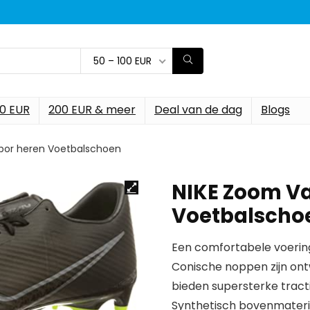
50 – 100 EUR
00 EUR
200 EUR & meer
Deal van de dag
Blogs
por heren Voetbalschoen
NIKE Zoom V
Voetbalscho
Een comfortabele voering 
Conische noppen zijn ont
bieden supersterke trac
Synthetisch bovenmateri