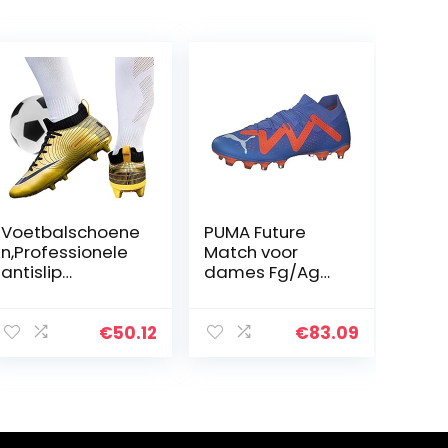
Voetbalschoene
PUMA Future
n,Professionele
Match voor
antislip
dames Fg/Ag
voetbalschoene
WN’s
n voor jongens |
voetbalschoen,
Schoenplaatjes
Blue Glimmer
€
50.12
€
83.09
Voetbalschoene
PUMA Wit Ultra
n voor heren
Oranje, 40 EU
Trainingsschoen
en
Schoenplaatjes