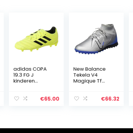
adidas COPA
New Balance
19.3 FG J
Tekela V4
kinderen
Magique Tf
voetbalschoene
uniseks-
n
volwassene
Voetbalschoen
€
65.00
€
66.32