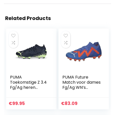
Related Products
PUMA
PUMA Future
Toekomstige Z 3.4
Match voor dames
Fg/Ag heren
Fg/Ag WN’s
Voetbalschoen
voetbalschoen,
Blue Glimmer
PUMA Wit Ultra
€
99.95
€
83.09
Oranje, 40 EU