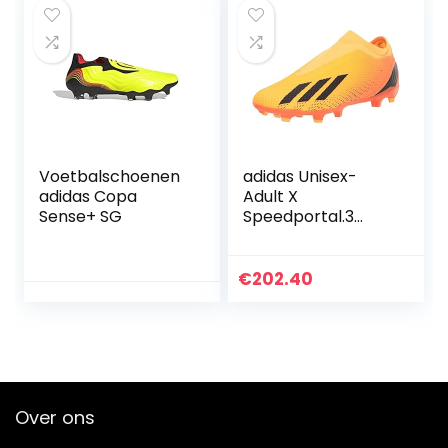
Voetbalschoenen
adidas Unisex-
adidas Copa
Adult X
Sense+ SG
Speedportal.3
Laceless stevige
grond
voetbalschoen
€
202.40
Over ons